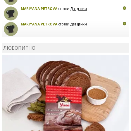
MARIYANA PETROVA
сготви
Дзадзики
MARIYANA PETROVA
сготви
Дзадзики
КАРДАШЕВ
коментира рецептата
Сьомга на фурна
ЛЮБОПИТНО
КАРДАШЕВ
коментира рецептата
Свински ребра с
печени картофи