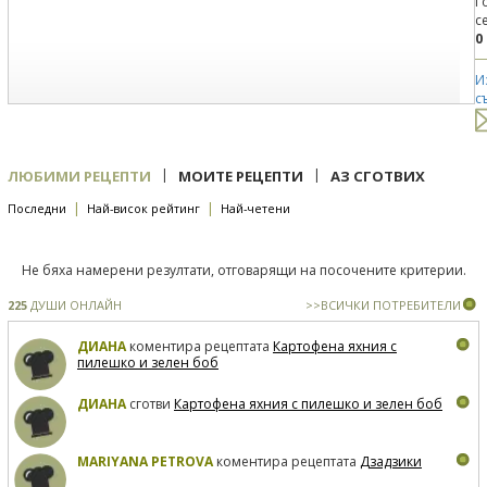
Г
с
0
И
с
|
|
ЛЮБИМИ РЕЦЕПТИ
МОИТЕ РЕЦЕПТИ
АЗ СГОТВИХ
|
|
Последни
Най-висок рейтинг
Най-четени
Не бяха намерени резултати, отговарящи на посочените критерии.
225
ДУШИ ОНЛАЙН
>>ВСИЧКИ ПОТРЕБИТЕЛИ
ДИАНА
коментира рецептата
Картофена яхния с
пилешко и зелен боб
ДИАНА
сготви
Картофена яхния с пилешко и зелен боб
MARIYANA PETROVA
коментира рецептата
Дзадзики