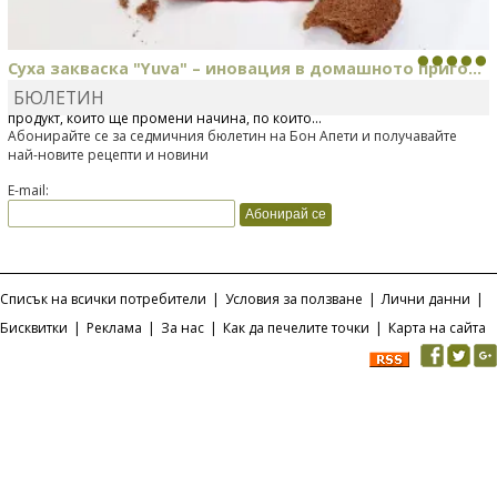
Суха закваска "Yuva" – иновация в домашното приго...
БЮЛЕТИН
Отскоро Лесафр България стартира предлагането на изцяло нов
продукт, който ще промени начина, по който...
Абонирайте се за седмичния бюлетин на Бон Апети и получавайте
най-новите рецепти и новини
E-mail:
Списък на всички потребители
|
Условия за ползване
|
Лични данни
|
Бисквитки
|
Реклама
|
За нас
|
Как да печелите точки
|
Карта на сайта