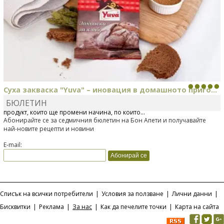
Суха закваска "Yuva" – иновация в домашното приго...
БЮЛЕТИН
Отскоро Лесафр България стартира предлагането на изцяло нов
продукт, който ще промени начина, по който...
Абонирайте се за седмичния бюлетин на Бон Апети и получавайте
най-новите рецепти и новини
E-mail:
Списък на всички потребители
|
Условия за ползване
|
Лични данни
|
Бисквитки
|
Реклама
|
За нас
|
Как да печелите точки
|
Карта на сайта