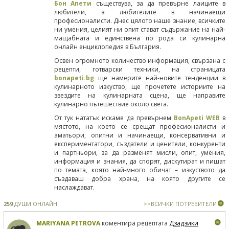
Бон Апети
съществува, за да превърне лаиците в
любители, а любителите в начинаещи
професионалисти. Днес цялото наше знание, всичките
ни умения, целият ни опит стават съдържание на най-
мащабната и единствена по рода си кулинарна
онлайн енциклопедия в България.
Освен огромното количество информация, свързана с
рецепти, готварски техники, на страницата
bonapeti.bg
ще намерите най-новите тенденции в
кулинарното изкуство, ще прочетете историите на
звездите на кулинарната сцена, ще направите
кулинарно пътешествие около света.
От тук нататък искаме да превърнем
BonApeti WEB
в
мястото, на което се срещат професионалисти и
аматьори, опитни и начинаещи, консервативни и
експериментатори, създатели и ценители, конкуренти
и партньори, за да разменят мисли, опит, умения,
информация и знания, да спорят, дискутират и пишат
по темата, която най-много обичат – изкуството да
създаваш добра храна, на която другите се
наслаждават.
259
ДУШИ ОНЛАЙН
>>ВСИЧКИ ПОТРЕБИТЕЛИ
MARIYANA PETROVA
коментира рецептата
Дзадзики