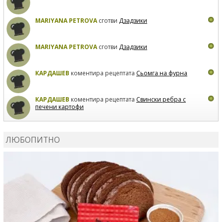
MARIYANA PETROVA
сготви
Дзадзики
MARIYANA PETROVA
сготви
Дзадзики
КАРДАШЕВ
коментира рецептата
Сьомга на фурна
КАРДАШЕВ
коментира рецептата
Свински ребра с
печени картофи
ВЛАДИМИРА
сготви
Пилешко с бяло вино и лимон
ЛЮБОПИТНО
MARINA_VITA
коментира рецептата
Киноа със
зеленчуци