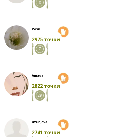
0
Рози
2975 точки
7
Amada
2822 точки
29
uzunjova
2741 точки