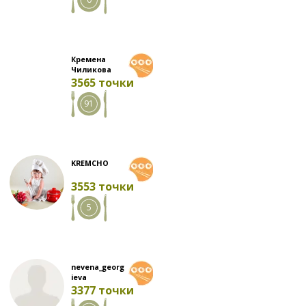
Кремена
Чиликова
3565 точки
91
KREMCHO
3553 точки
5
nevena_georg
ieva
3377 точки