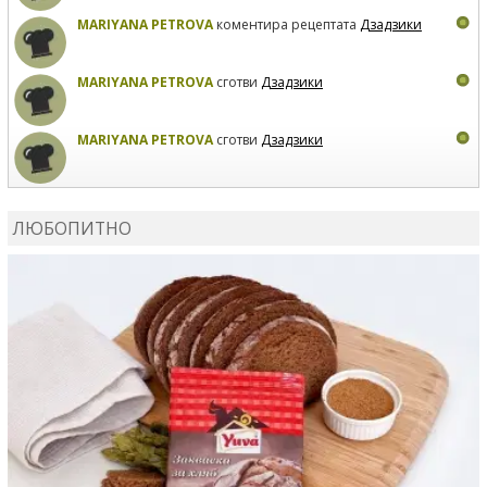
MARIYANA PETROVA
коментира рецептата
Дзадзики
MARIYANA PETROVA
сготви
Дзадзики
MARIYANA PETROVA
сготви
Дзадзики
КАРДАШЕВ
коментира рецептата
Сьомга на фурна
ЛЮБОПИТНО
КАРДАШЕВ
коментира рецептата
Свински ребра с
печени картофи