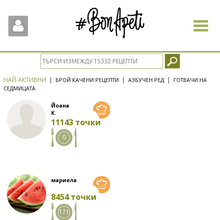
Toggle
navigat
НАЙ-АКТИВНИ
|
|
|
БРОЙ КАЧЕНИ РЕЦЕПТИ
АЗБУЧЕН РЕД
ГОТВАЧИ НА
СЕДМИЦАТА
Йоана
К.
11143 точки
0
мариела
8454 точки
171