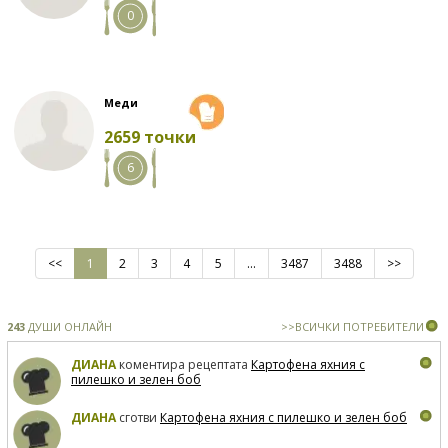
0
Меди
2659 точки
6
<<
1
2
3
4
5
...
3487
3488
>>
243
ДУШИ ОНЛАЙН
>>ВСИЧКИ ПОТРЕБИТЕЛИ
ДИАНА
коментира рецептата
Картофена яхния с
пилешко и зелен боб
ДИАНА
сготви
Картофена яхния с пилешко и зелен боб