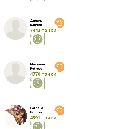
Даниел
Банчев
7442 точки
131
Mariyana
Petrova
4770 точки
6
Cornelia
Filipova
4391 точки
74