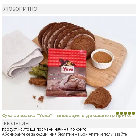
ВЛАДИМИРА
сготви
Пилешко с бяло вино и лимон
ЛЮБОПИТНО
MARINA_VITA
коментира рецептата
Киноа със
зеленчуци
Суха закваска "Yuva" – иновация в домашното приго...
БЮЛЕТИН
Отскоро Лесафр България стартира предлагането на изцяло нов
продукт, който ще промени начина, по който...
Абонирайте се за седмичния бюлетин на Бон Апети и получавайте