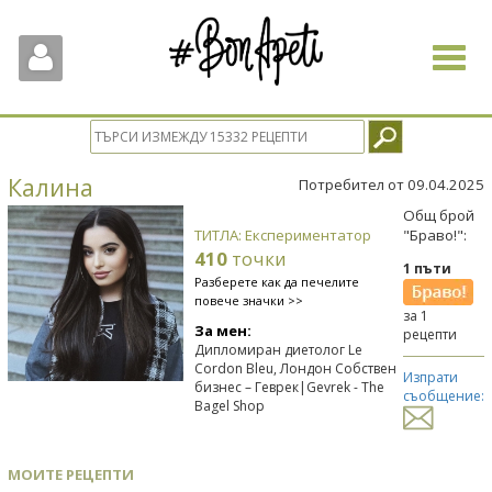
Toggle
navigat
Калина
Потребител от 09.04.2025
Общ брой
ТИТЛА: Експериментатор
"Браво!":
410
точки
1 пъти
Разберете как да печелите
повече значки >>
за 1
За мен:
рецепти
Дипломиран диетолог Le
Cordon Bleu, Лондон Собствен
Изпрати
бизнес – Геврек|Gevrek - The
съобщение:
Bagel Shop
МОИТЕ РЕЦЕПТИ