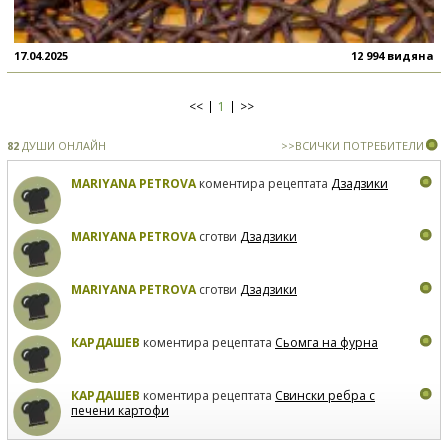
17.04.2025
12 994 видяна
<<
1
>>
82
ДУШИ ОНЛАЙН
>>ВСИЧКИ ПОТРЕБИТЕЛИ
MARIYANA PETROVA
коментира рецептата
Дзадзики
MARIYANA PETROVA
сготви
Дзадзики
MARIYANA PETROVA
сготви
Дзадзики
КАРДАШЕВ
коментира рецептата
Сьомга на фурна
КАРДАШЕВ
коментира рецептата
Свински ребра с
печени картофи