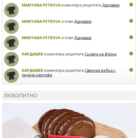
MARIYANA PETROVA
коментира рецептата
Дзадзики
MARIYANA PETROVA
сготви
Дзадзики
MARIYANA PETROVA
сготви
Дзадзики
КАРДАШЕВ
коментира рецептата
Сьомга на фурна
КАРДАШЕВ
коментира рецептата
Свински ребра с
печени картофи
ВЛАДИМИРА
сготви
Пилешко с бяло вино и лимон
ЛЮБОПИТНО
MARINA_VITA
коментира рецептата
Киноа със
зеленчуци