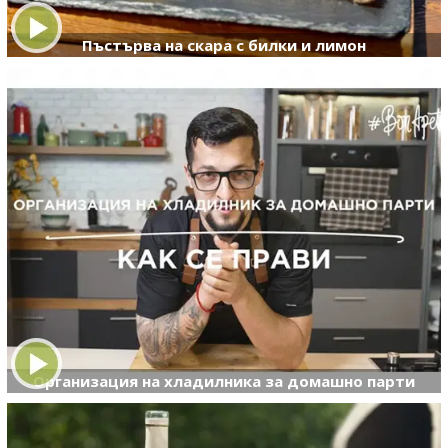
Пъстърва на скара с билки и лимон
Организация на хладилника за домашно парти