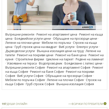
Вътрешни ремонти
·
Ремонт на апартамент цена
·
Ремонт на къща
цена
·
Бояджийски услуги цени
·
Обръщане на прозорци цени
·
Лепене на плочки цени
·
Мебели по поръчка
·
Строеж на къща
цена
·
Груб строеж цена на квадрат
·
ВиК услуги
·
Електро услуги
·
Дърводелски услуги
·
Външна изолация цени на труд
·
Лепене на
тапети
·
Ремонт на покриви цени
·
Ремонт на баня цена
·
Ремонт на
кухня
·
Строителни фирми
·
Циклене на паркет
·
Редене на ламинат
·
Усвояване на тераса
·
Водопроводчик
·
Боядисване с латекс цени
·
Вътрешни ремонти София
·
Ремонт на апартамент София
·
Ремонт
на къща София
·
Ремонт на баня София
·
Ремонт на покриви
София
·
ВиК услуги София
·
Обръщане на прозорци София
·
Мебели по поръчка София
·
Лепене на плочки София
·
Строеж на
къща София
·
Груб строеж София
·
Външна изолация София
197
ДУШИ ОНЛАЙН
>>ВСИЧКИ ПОТРЕБИТЕЛИ