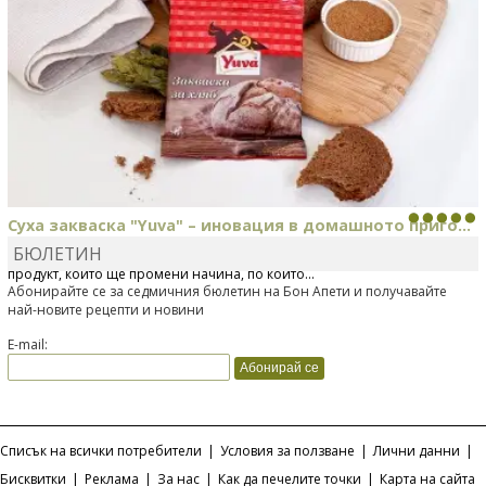
Суха закваска "Yuva" – иновация в домашното приго...
БЮЛЕТИН
Отскоро Лесафр България стартира предлагането на изцяло нов
продукт, който ще промени начина, по който...
Абонирайте се за седмичния бюлетин на Бон Апети и получавайте
най-новите рецепти и новини
E-mail:
Списък на всички потребители
|
Условия за ползване
|
Лични данни
|
Бисквитки
|
Реклама
|
За нас
|
Как да печелите точки
|
Карта на сайта