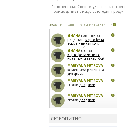
Готвенето със Стоян е удоволствие, коет
произведение на изкуството, един продукт 
355
ДУШИ ОНЛАЙН
>>ВСИЧКИ ПОТРЕБИТЕЛИ
ДИАНА
коментира
рецептата
Картофена
яхния с пилешко и
зелен боб
ДИАНА
сготви
Картофена яхния с
пилешко и зелен боб
MARIYANA PETROVA
коментира рецептата
Дзадзики
MARIYANA PETROVA
сготви
Дзадзики
MARIYANA PETROVA
сготви
Дзадзики
КАРДАШЕВ
коментира
рецептата
Сьомга на
ЛЮБОПИТНО
фурна
КАРДАШЕВ
коментира