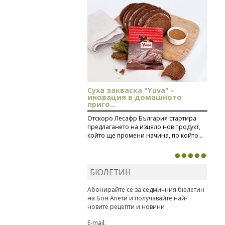
рецептата
Свински
ребра с печени
картофи
Суха закваска "Yuva" –
иновация в домашното
приго...
Отскоро Лесафр България стартира
предлагането на изцяло нов продукт,
който ще промени начина, по който...
БЮЛЕТИН
Абонирайте се за седмичния бюлетин
на Бон Апети и получавайте най-
новите рецепти и новини
E-mail: