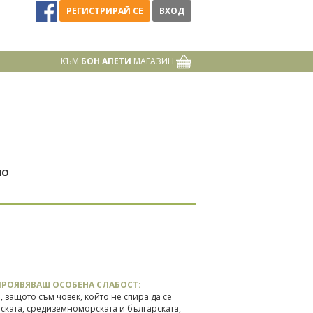
РЕГИСТРИРАЙ СЕ
ВХОД
КЪМ
БОН АПЕТИ
МАГАЗИН
НО
ПРОЯВЯВАШ ОСОБЕНА СЛАБОСТ:
, защото съм човек, който не спира да се
атската, средиземноморската и българската,