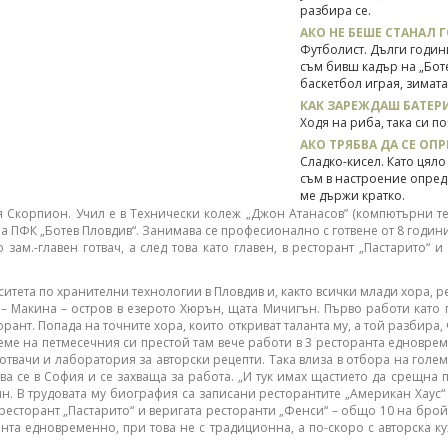
разбира се.
АКО НЕ БЕШЕ СТАНАЛ Г
Футболист. Дълги годин
съм бивш кадър на „Боте
баскетбол играя, зимат
КАК ЗАРЕЖДАШ БАТЕРИ
Ходя на риба, така си п
АКО ТРЯБВА ДА СЕ ОП
Сладко-кисел. Като цяло
съм в настроение опред
ме държи кратко.
я Скорпион. Учил е в Технически колеж „Джон Атанасов” (компютърни т
на ПФК „Ботев Пловдив“. Занимава се професионално с готвене от 8 години
 зам.-главен готвач, а след това като главен, в ресторант „Пастарито“ и
ерситета по хранителни технологии в Пловдив и, както всички млади хора, 
а – Макина – остров в езерото Хюрън, щата Мичигън. Първо работи като г
орант. Попада на точните хора, които откриват таланта му, а той разбира,
еме на петмесечния си престой там вече работи в 3 ресторанта едноврем
отвачи и лаборатория за авторски рецепти. Така влиза в отбора на голем
ява се в София и се захваща за работа. „И тук имах щастието да срещна
ян. В трудовата му биография са записани ресторантите „Американ Хаус“ 
н, ресторант „Пастарито“ и веригата ресторанти „Фенси“ – общо 10 на бро
оранта едновременно, при това не с традиционна, а по-скоро с авторска 