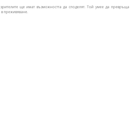
о зрителите ще имат възможността да споделят. Той умее да превръща
– в преживяване.