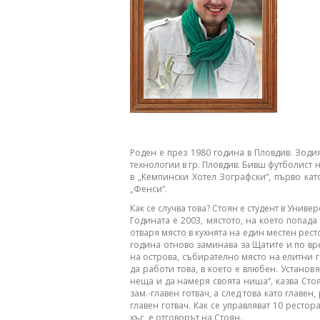
Роден е през 1980 година в Пловдив. Зоди
технологии в гр. Пловдив. Бивш футболист 
в „Кемпински Хотел Зографски“, първо като
„Фенси“.
Как се случва това? Стоян е студент в Унив
Годината е 2003, мястото, на което попад
отваря място в кухнята на един местен рест
година отново заминава за Щатите и по вр
на острова, събирателно място на елитни г
да работи това, в което е влюбен. Установ
неща и да намеря своята ниша“, казва Сто
зам.-главен готвач, а след това като главе
главен готвач. Как се управляват 10 рест
хъс, е отговорът на Стоян.