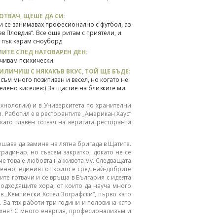
ОТВАЧ, ЩЕШЕ ДА СИ:
и се занимавах професионално с футбол, аз
в Пловдив“. Все още ритам с приятели, и
а пък карам сноуборд.
ИТЕ СЛЕД НАТОВАРЕН ДЕН:
очивам психически.
РИЛИЧИШ С НЯКАКЪВ ВКУС, ТОЙ ЩЕ БЪДЕ:
 съм много позитивен и весел, но когато не
елено киселея:) За щастие на близките ми
ехнологии) и в Университета по хранителни
. Работил е в ресторантите „Американ Хаус“
 като главен готвач на веригата ресторанти
решава да замине на лятна бригада в Щатите.
радинар, но съвсем закратко, докато не се
 че това е любовта на живота му. Следващата
енно, единият от които е сред най-добрите
ите готвачи и се връща в България с идеята
 подходящите хора, от които да науча много
в „Кемпински Хотел Зографски“, първо като
й. За тях работи три години и половина като
кухня? С много енергия, професионализъм и