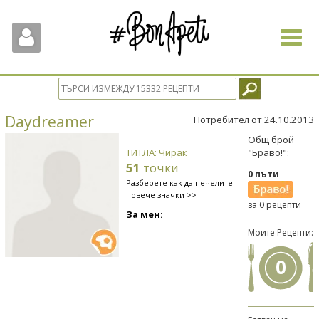
Toggle
navigat
Daydreamer
Потребител от 24.10.2013
Общ брой
ТИТЛА: Чирак
"Браво!":
51
точки
0 пъти
Разберете как да печелите
повече значки >>
за 0 рецепти
За мен:
Моите Рецепти:
0