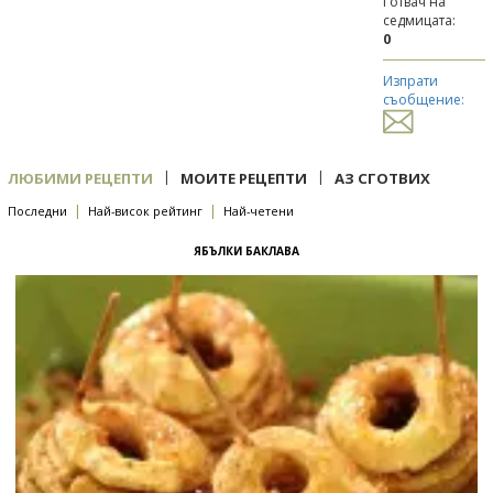
Готвач на
седмицата:
0
Изпрати
съобщение:
|
|
ЛЮБИМИ РЕЦЕПТИ
МОИТЕ РЕЦЕПТИ
АЗ СГОТВИХ
|
|
Последни
Най-висок рейтинг
Най-четени
ЯБЪЛКИ БАКЛАВА