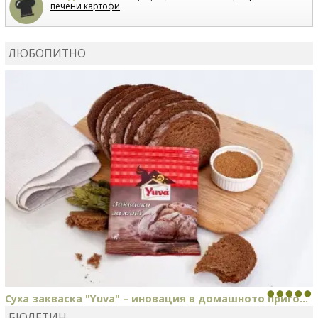
печени картофи
ВЛАДИМИРА
сготви
Пилешко с бяло вино и лимон
ЛЮБОПИТНО
MARINA_VITA
коментира рецептата
Киноа със
зеленчуци
Суха закваска "Yuva" – иновация в домашното приго...
БЮЛЕТИН