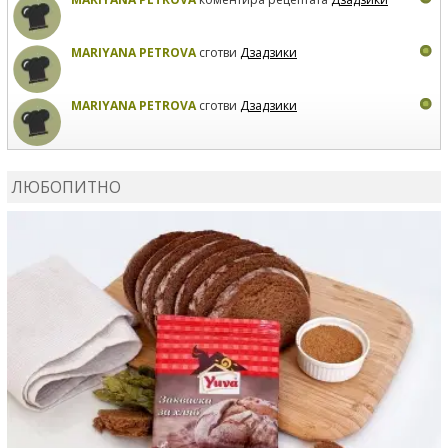
MARIYANA PETROVA
сготви
Дзадзики
MARIYANA PETROVA
сготви
Дзадзики
КАРДАШЕВ
коментира рецептата
Сьомга на фурна
ЛЮБОПИТНО
КАРДАШЕВ
коментира рецептата
Свински ребра с
печени картофи