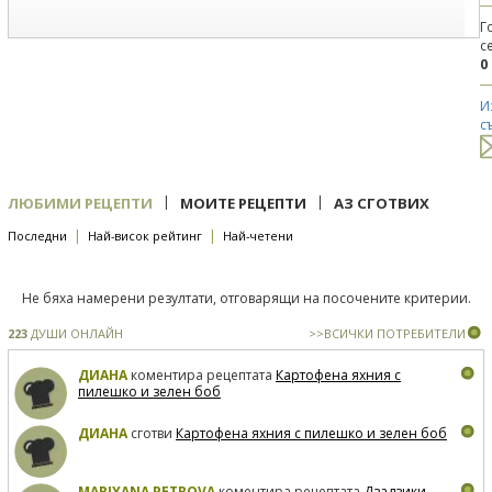
Г
с
0
И
с
|
|
ЛЮБИМИ РЕЦЕПТИ
МОИТЕ РЕЦЕПТИ
АЗ СГОТВИХ
|
|
Последни
Най-висок рейтинг
Най-четени
Не бяха намерени резултати, отговарящи на посочените критерии.
223
ДУШИ ОНЛАЙН
>>ВСИЧКИ ПОТРЕБИТЕЛИ
ДИАНА
коментира рецептата
Картофена яхния с
пилешко и зелен боб
ДИАНА
сготви
Картофена яхния с пилешко и зелен боб
MARIYANA PETROVA
коментира рецептата
Дзадзики