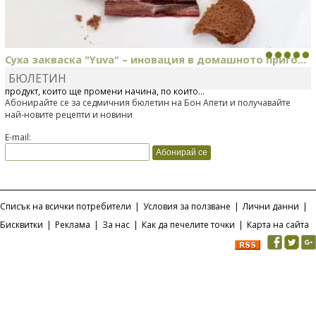
Суха закваска "Yuva" – иновация в домашното приго...
БЮЛЕТИН
Отскоро Лесафр България стартира предлагането на изцяло нов
продукт, който ще промени начина, по който...
Абонирайте се за седмичния бюлетин на Бон Апети и получавайте
най-новите рецепти и новини
E-mail:
Списък на всички потребители
|
Условия за ползване
|
Лични данни
|
Бисквитки
|
Реклама
|
За нас
|
Как да печелите точки
|
Карта на сайта