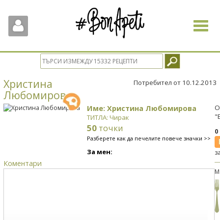
Toggle
navigat
Христина
Потребител от 10.12.2013
Любомирова
Име: Христина Любомирова
О
"
ТИТЛА: Чирак
50
точки
0
Разберете как да печелите повече значки >>
За мен:
з
Коментари
М