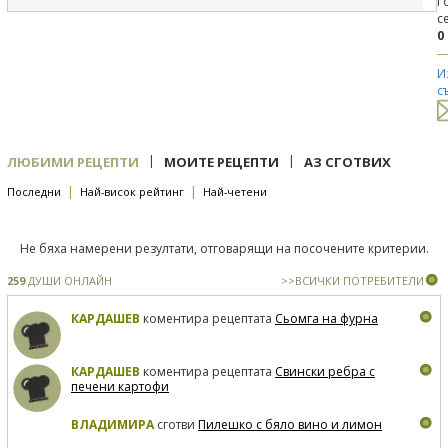
Г
с
0
И
с
|
|
ЛЮБИМИ РЕЦЕПТИ
МОИТЕ РЕЦЕПТИ
АЗ СГОТВИХ
|
|
Последни
Най-висок рейтинг
Най-четени
Не бяха намерени резултати, отговарящи на посочените критерии.
259
ДУШИ ОНЛАЙН
>>ВСИЧКИ ПОТРЕБИТЕЛИ
КАРДАШЕВ
коментира рецептата
Сьомга на фурна
КАРДАШЕВ
коментира рецептата
Свински ребра с
печени картофи
ВЛАДИМИРА
сготви
Пилешко с бяло вино и лимон