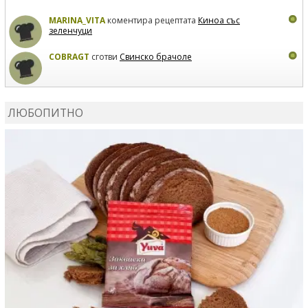
MARINA_VITA
коментира рецептата
Киноа със
зеленчуци
COBRAGT
сготви
Свинско брачоле
EVTEDI
сготви
Печени свински ребра
ЛЮБОПИТНО
DANKOLOVA
сготви
Фокача със синьо сирене, лук и
орехи