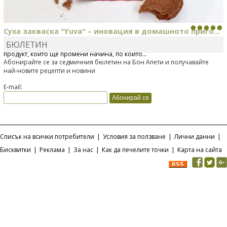
Суха закваска "Yuva" – иновация в домашното приго...
БЮЛЕТИН
Отскоро Лесафр България стартира предлагането на изцяло нов
продукт, който ще промени начина, по който...
Абонирайте се за седмичния бюлетин на Бон Апети и получавайте
най-новите рецепти и новини
E-mail:
Списък на всички потребители
|
Условия за ползване
|
Лични данни
|
Бисквитки
|
Реклама
|
За нас
|
Как да печелите точки
|
Карта на сайта