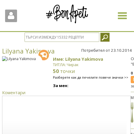
Toggle
navigat
Lilyana Yakimova
Потребител от 23.10.2014
Име: Lilyana Yakimova
О
"
ТИТЛА: Чирак
50
точки
0
Разберете как да печелите повече значки >>
За мен:
з
Коментари
М