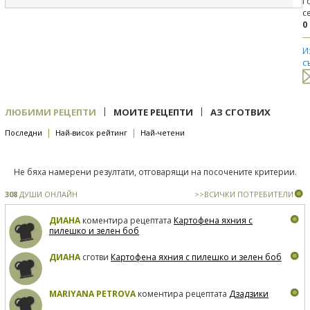
Г
с
0
И
с
|
|
ЛЮБИМИ РЕЦЕПТИ
МОИТЕ РЕЦЕПТИ
АЗ СГОТВИХ
|
|
Последни
Най-висок рейтинг
Най-четени
Не бяха намерени резултати, отговарящи на посочените критерии.
308
ДУШИ ОНЛАЙН
>>ВСИЧКИ ПОТРЕБИТЕЛИ
ДИАНА
коментира рецептата
Картофена яхния с
пилешко и зелен боб
ДИАНА
сготви
Картофена яхния с пилешко и зелен боб
MARIYANA PETROVA
коментира рецептата
Дзадзики