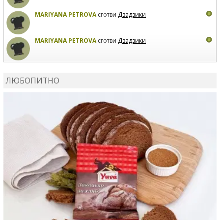
MARIYANA PETROVA
сготви
Дзадзики
MARIYANA PETROVA
сготви
Дзадзики
КАРДАШЕВ
коментира рецептата
Сьомга на фурна
ЛЮБОПИТНО
КАРДАШЕВ
коментира рецептата
Свински ребра с
печени картофи