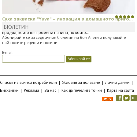
Суха закваска "Yuva" – иновация в домашното приго...
БЮЛЕТИН
Отскоро Лесафр България стартира предлагането на изцяло нов
продукт, който ще промени начина, по който...
Абонирайте се за седмичния бюлетин на Бон Апети и получавайте
най-новите рецепти и новини
E-mail:
Списък на всички потребители
|
Условия за ползване
|
Лични данни
|
Бисквитки
|
Реклама
|
За нас
|
Как да печелите точки
|
Карта на сайта