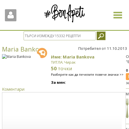
Toggle
navigat
Maria Bankova
Потребител от 11.10.2013
Име: Maria Bankova
О
"
ТИТЛА: Чирак
50
точки
0
Разберете как да печелите повече значки >>
За мен:
з
Коментари
М