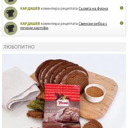
КАРДАШЕВ
коментира рецептата
Сьомга на фурна
КАРДАШЕВ
коментира рецептата
Свински ребра с
печени картофи
ВЛАДИМИРА
сготви
Пилешко с бяло вино и лимон
ЛЮБОПИТНО
MARINA_VITA
коментира рецептата
Киноа със
зеленчуци