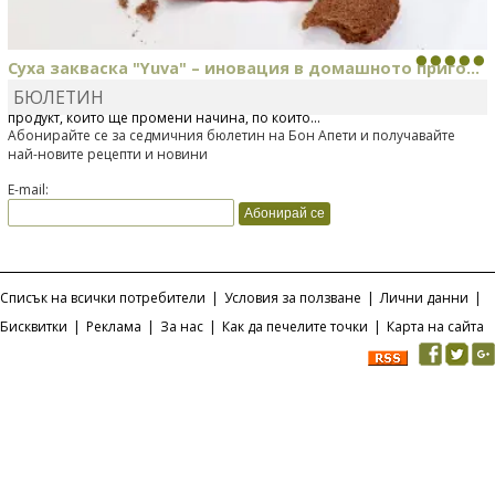
Суха закваска "Yuva" – иновация в домашното приго...
БЮЛЕТИН
Отскоро Лесафр България стартира предлагането на изцяло нов
продукт, който ще промени начина, по който...
Абонирайте се за седмичния бюлетин на Бон Апети и получавайте
най-новите рецепти и новини
E-mail:
Списък на всички потребители
|
Условия за ползване
|
Лични данни
|
Бисквитки
|
Реклама
|
За нас
|
Как да печелите точки
|
Карта на сайта