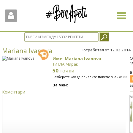
Toggle
navigat
Mariana Ivanova
Потребител от 12.02.2014
Име: Mariana Ivanova
О
"
ТИТЛА: Чирак
50
точки
0
Разберете как да печелите повече значки >>
За мен:
з
Коментари
М