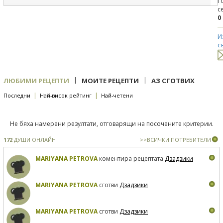
Г
с
0
И
с
|
|
ЛЮБИМИ РЕЦЕПТИ
МОИТЕ РЕЦЕПТИ
АЗ СГОТВИХ
|
|
Последни
Най-висок рейтинг
Най-четени
Не бяха намерени резултати, отговарящи на посочените критерии.
172
ДУШИ ОНЛАЙН
>>ВСИЧКИ ПОТРЕБИТЕЛИ
MARIYANA PETROVA
коментира рецептата
Дзадзики
MARIYANA PETROVA
сготви
Дзадзики
MARIYANA PETROVA
сготви
Дзадзики