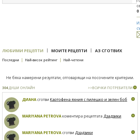
Г
с
0
И
с
|
|
ЛЮБИМИ РЕЦЕПТИ
МОИТЕ РЕЦЕПТИ
АЗ СГОТВИХ
|
|
Последни
Най-висок рейтинг
Най-четени
Не бяха намерени резултати, отговарящи на посочените критерии.
304
ДУШИ ОНЛАЙН
>>ВСИЧКИ ПОТРЕБИТЕЛИ
ДИАНА
сготви
Картофена яхния с пилешко и зелен боб
MARIYANA PETROVA
коментира рецептата
Дзадзики
MARIYANA PETROVA
сготви
Дзадзики