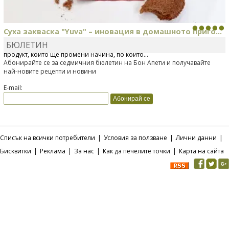
Суха закваска "Yuva" – иновация в домашното приго...
БЮЛЕТИН
Отскоро Лесафр България стартира предлагането на изцяло нов
продукт, който ще промени начина, по който...
Абонирайте се за седмичния бюлетин на Бон Апети и получавайте
най-новите рецепти и новини
E-mail:
Списък на всички потребители
|
Условия за ползване
|
Лични данни
|
Бисквитки
|
Реклама
|
За нас
|
Как да печелите точки
|
Карта на сайта