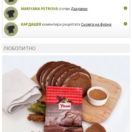
MARIYANA PETROVA
сготви
Дзадзики
КАРДАШЕВ
коментира рецептата
Сьомга на фурна
КАРДАШЕВ
коментира рецептата
Свински ребра с
печени картофи
ЛЮБОПИТНО
ВЛАДИМИРА
сготви
Пилешко с бяло вино и лимон