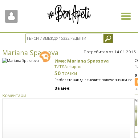
Toggle
navigat
Mariana Spassova
Потребител от 14.01.2015
Име: Mariana Spassova
О
"
ТИТЛА: Чирак
50
точки
0
Разберете как да печелите повече значки >>
За мен:
з
Коментари
М