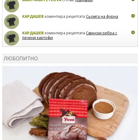
КАРДАШЕВ
коментира рецептата
Сьомга на фурна
КАРДАШЕВ
коментира рецептата
Свински ребра с
печени картофи
ВЛАДИМИРА
сготви
Пилешко с бяло вино и лимон
ЛЮБОПИТНО
MARINA_VITA
коментира рецептата
Киноа със
зеленчуци