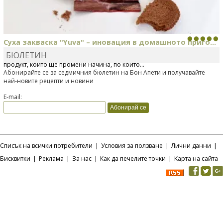
Суха закваска "Yuva" – иновация в домашното приго...
БЮЛЕТИН
Отскоро Лесафр България стартира предлагането на изцяло нов
продукт, който ще промени начина, по който...
Абонирайте се за седмичния бюлетин на Бон Апети и получавайте
най-новите рецепти и новини
E-mail:
Списък на всички потребители
|
Условия за ползване
|
Лични данни
|
Бисквитки
|
Реклама
|
За нас
|
Как да печелите точки
|
Карта на сайта