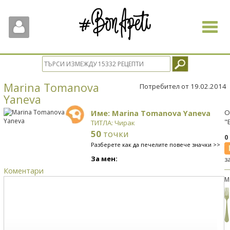
Toggle
navigat
Marina Tomanova
Потребител от 19.02.2014
Yaneva
Име: Marina Tomanova Yaneva
О
"
ТИТЛА: Чирак
50
точки
0
Разберете как да печелите повече значки >>
За мен:
з
Коментари
М