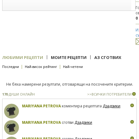
Г
с
0
И
с
|
|
ЛЮБИМИ РЕЦЕПТИ
МОИТЕ РЕЦЕПТИ
АЗ СГОТВИХ
|
|
Последни
Най-висок рейтинг
Най-четени
Не бяха намерени резултати, отговарящи на посочените критерии.
170
ДУШИ ОНЛАЙН
>>ВСИЧКИ ПОТРЕБИТЕЛИ
MARIYANA PETROVA
коментира рецептата
Дзадзики
MARIYANA PETROVA
сготви
Дзадзики
MARIYANA PETROVA
сготви
Дзадзики