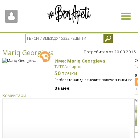
Toggle
navigat
Mariq Georgieva
Потребител от 20.03.2015
Име: Mariq Georgieva
О
"
ТИТЛА: Чирак
50
точки
0
Разберете как да печелите повече значки >>
За мен:
з
Коментари
М