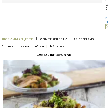
Г
с
0
И
с
|
|
ЛЮБИМИ РЕЦЕПТИ
МОИТЕ РЕЦЕПТИ
АЗ СГОТВИХ
|
|
Последни
Най-висок рейтинг
Най-четени
САЛАТА С ПИЛЕШКО ФИЛЕ