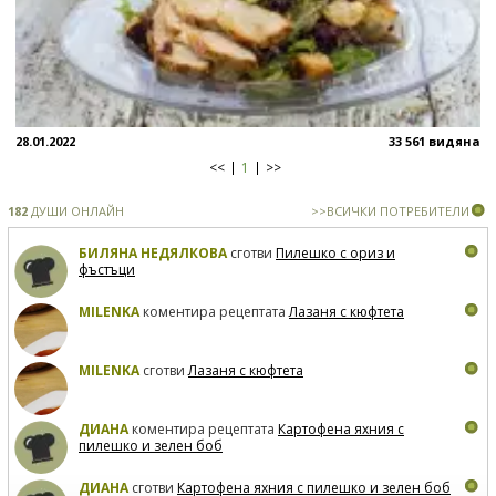
28.01.2022
33 561 видяна
<<
1
>>
182
ДУШИ ОНЛАЙН
>>ВСИЧКИ ПОТРЕБИТЕЛИ
БИЛЯНА НЕДЯЛКОВА
сготви
Пилешко с ориз и
фъстъци
MILENKA
коментира рецептата
Лазаня с кюфтета
MILENKA
сготви
Лазаня с кюфтета
ДИАНА
коментира рецептата
Картофена яхния с
пилешко и зелен боб
ДИАНА
сготви
Картофена яхния с пилешко и зелен боб