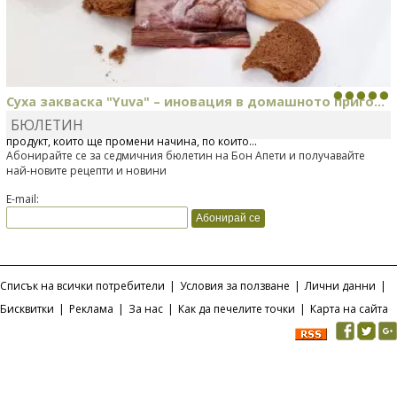
Суха закваска "Yuva" – иновация в домашното приго...
БЮЛЕТИН
Отскоро Лесафр България стартира предлагането на изцяло нов
продукт, който ще промени начина, по който...
Абонирайте се за седмичния бюлетин на Бон Апети и получавайте
най-новите рецепти и новини
E-mail:
Списък на всички потребители
|
Условия за ползване
|
Лични данни
|
Бисквитки
|
Реклама
|
За нас
|
Как да печелите точки
|
Карта на сайта