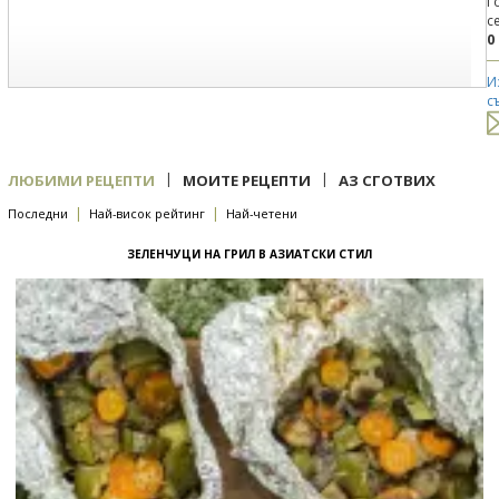
Г
с
0
И
с
|
|
ЛЮБИМИ РЕЦЕПТИ
МОИТЕ РЕЦЕПТИ
АЗ СГОТВИХ
|
|
Последни
Най-висок рейтинг
Най-четени
ЗЕЛЕНЧУЦИ НА ГРИЛ В АЗИАТСКИ СТИЛ