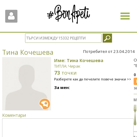
Toggle
navigat
Тина Кочешева
Потребител от 23.04.2014
Име: Тина Кочешева
О
"
ТИТЛА: Чирак
73
точки
0
Разберете как да печелите повече значки >>
За мен:
з
М
Коментари