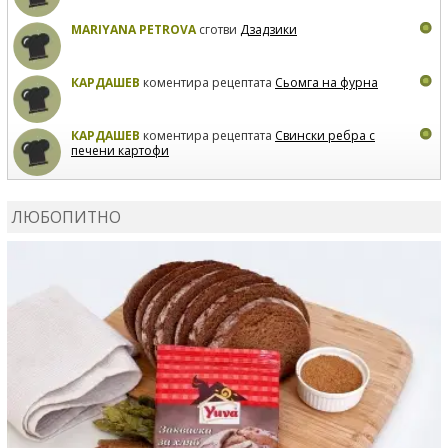
MARIYANA PETROVA
сготви
Дзадзики
КАРДАШЕВ
коментира рецептата
Сьомга на фурна
КАРДАШЕВ
коментира рецептата
Свински ребра с
печени картофи
ВЛАДИМИРА
сготви
Пилешко с бяло вино и лимон
ЛЮБОПИТНО
MARINA_VITA
коментира рецептата
Киноа със
зеленчуци