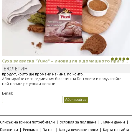
Суха закваска "Yuva" – иновация в домашното приго...
БЮЛЕТИН
Отскоро Лесафр България стартира предлагането на изцяло нов
продукт, който ще промени начина, по който...
Абонирайте се за седмичния бюлетин на Бон Апети и получавайте
най-новите рецепти и новини
E-mail:
Списък на всички потребители
|
Условия за ползване
|
Лични данни
|
Бисквитки
|
Реклама
|
За нас
|
Как да печелите точки
|
Карта на сайта