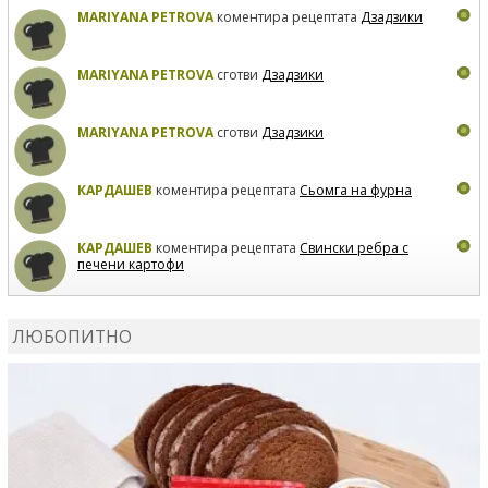
MARIYANA PETROVA
коментира рецептата
Дзадзики
MARIYANA PETROVA
сготви
Дзадзики
MARIYANA PETROVA
сготви
Дзадзики
КАРДАШЕВ
коментира рецептата
Сьомга на фурна
КАРДАШЕВ
коментира рецептата
Свински ребра с
печени картофи
ВЛАДИМИРА
сготви
Пилешко с бяло вино и лимон
ЛЮБОПИТНО
MARINA_VITA
коментира рецептата
Киноа със
зеленчуци