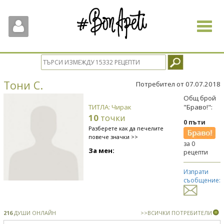
Toggle
navigat
Тони С.
Потребител от 07.07.2018
Общ брой
ТИТЛА: Чирак
"Браво!":
10
точки
0 пъти
Разберете как да печелите
повече значки >>
за 0
За мен:
рецепти
Изпрати
съобщение:
216
ДУШИ ОНЛАЙН
>>ВСИЧКИ ПОТРЕБИТЕЛИ