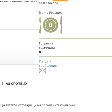
печелите повече значки >>
за 0 рецепти
Моите Рецепти:
0
Готвач на
седмицата:
0
Изпрати
съобщение:
|
АЗ СГОТВИХ
 резултати, отговарящи на посочените критерии.