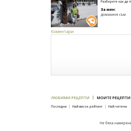
Разберете как да 
За мен:
домакиня съм
Коментари
|
ЛЮБИМИ РЕЦЕПТИ
МОИТЕ РЕЦЕПТИ
|
|
Последни
Най-висок рейтинг
Най-четени
Не бяха намерени