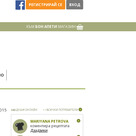
РЕГИСТРИРАЙ СЕ
ВХОД
КЪМ
БОН АПЕТИ
МАГАЗИН
НО
2015
242
ДУШИ ОНЛАЙН
>>ВСИЧКИ ПОТРЕБИТЕЛИ
MARIYANA PETROVA
коментира рецептата
Дзадзики