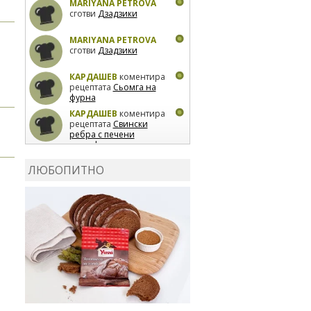
MARIYANA PETROVA
сготви
Дзадзики
MARIYANA PETROVA
сготви
Дзадзики
КАРДАШЕВ
коментира
рецептата
Сьомга на
фурна
КАРДАШЕВ
коментира
рецептата
Свински
ребра с печени
картофи
ВЛАДИМИРА
сготви
Пилешко с бяло вино и
ЛЮБОПИТНО
лимон
MARINA_VITA
коментира рецептата
Киноа със зеленчуци