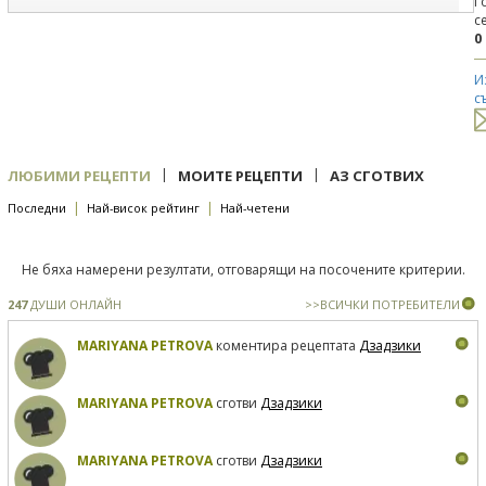
Г
с
0
И
с
|
|
ЛЮБИМИ РЕЦЕПТИ
МОИТЕ РЕЦЕПТИ
АЗ СГОТВИХ
|
|
Последни
Най-висок рейтинг
Най-четени
Не бяха намерени резултати, отговарящи на посочените критерии.
247
ДУШИ ОНЛАЙН
>>ВСИЧКИ ПОТРЕБИТЕЛИ
MARIYANA PETROVA
коментира рецептата
Дзадзики
MARIYANA PETROVA
сготви
Дзадзики
MARIYANA PETROVA
сготви
Дзадзики