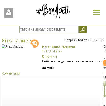
Toggle
navigat
Янка Илиева
Потребител от 16.11.2019
Име: Янка Илиева
О
"
ТИТЛА: Чирак
0
точки
0
Разберете как да печелите повече значки >>
За мен:
з
Коментари
М