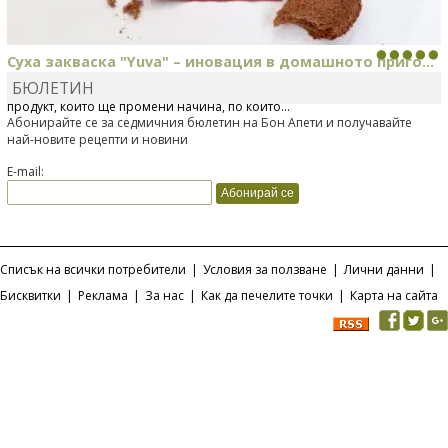
Суха закваска "Yuva" – иновация в домашното приго...
БЮЛЕТИН
Отскоро Лесафр България стартира предлагането на изцяло нов
продукт, който ще промени начина, по който...
Абонирайте се за седмичния бюлетин на Бон Апети и получавайте
най-новите рецепти и новини
E-mail:
Списък на всички потребители
|
Условия за ползване
|
Лични данни
|
Бисквитки
|
Реклама
|
За нас
|
Как да печелите точки
|
Карта на сайта