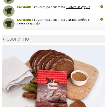
КАРДАШЕВ
коментира рецептата
Сьомга на фурна
КАРДАШЕВ
коментира рецептата
Свински ребра с
печени картофи
ВЛАДИМИРА
сготви
Пилешко с бяло вино и лимон
ЛЮБОПИТНО
MARINA_VITA
коментира рецептата
Киноа със
зеленчуци