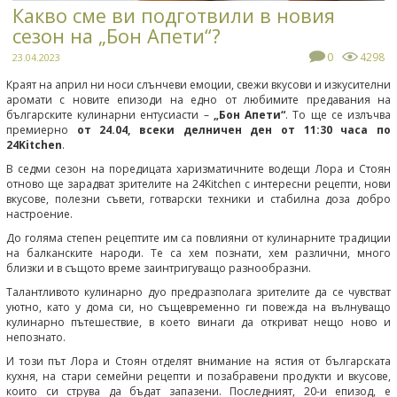
Какво сме ви подготвили в новия
сезон на „Бон Апети“?
0
4298
23.04.2023
Краят на април ни носи слънчеви емоции, свежи вкусови и изкусителни
аромати с новите епизоди на едно от любимите предавания на
българските кулинарни ентусиасти –
„Бон Апети“
. То ще се излъчва
премиерно
от 24.04, всеки делничен ден от 11:30 часа по
24Kitchen
.
В седми сезон на поредицата харизматичните водещи Лора и Стоян
отново ще зарадват зрителите на 24Kitchen с интересни рецепти, нови
вкусове, полезни съвети, готварски техники и стабилна доза добро
настроение.
До голяма степен рецептите им са повлияни от кулинарните традиции
на балканските народи. Те са хем познати, хем различни, много
близки и в същото време заинтригуващо разнообразни.
Талантливото кулинарно дуо предразполага зрителите да се чувстват
уютно, като у дома си, но същевременно ги повежда на вълнуващо
кулинарно пътешествие, в което винаги да откриват нещо ново и
непознато.
И този път Лора и Стоян отделят внимание на ястия от българската
кухня, на стари семейни рецепти и позабравени продукти и вкусове,
които си струва да бъдат запазени. Последният, 20-и епизод, е