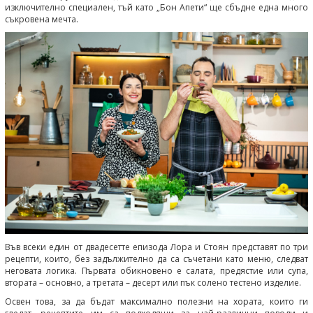
изключително специален, тъй като „Бон Апети“ ще сбъдне една много
съкровена мечта.
Във всеки един от двадесетте епизода Лора и Стоян представят по три
рецепти, които, без задължително да са съчетани като меню, следват
неговата логика. Първата обикновено е салата, предястие или супа,
втората – основно, а третата – десерт или пък солено тестено изделие.
Освен това, за да бъдат максимално полезни на хората, които ги