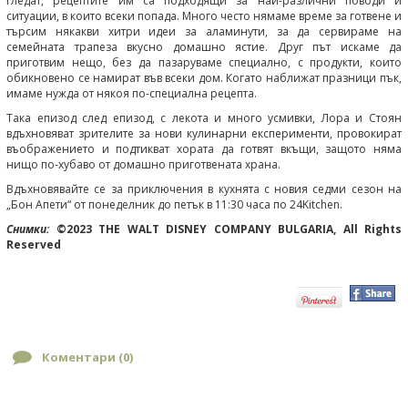
гледат, рецептите им са подходящи за най-различни поводи и
ситуации, в които всеки попада. Много често нямаме време за готвене и
търсим някакви хитри идеи за аламинути, за да сервираме на
семейната трапеза вкусно домашно ястие. Друг път искаме да
приготвим нещо, без да пазаруваме специално, с продукти, които
обикновено се намират във всеки дом. Когато наближат празници пък,
имаме нужда от някоя по-специална рецепта.
Така епизод след епизод, с лекота и много усмивки, Лора и Стоян
вдъхновяват зрителите за нови кулинарни експерименти, провокират
въображението и подтикват хората да готвят вкъщи, защото няма
нищо по-хубаво от домашно приготвената храна.
Вдъхновявайте се за приключения в кухнята с новия седми сезон на
„Бон Апети“ от понеделник до петък в 11:30 часа по 24Kitchen.
Снимки:
©2023 THE WALT DISNEY COMPANY BULGARIA, All Rights
Reserved
Коментари (
0
)