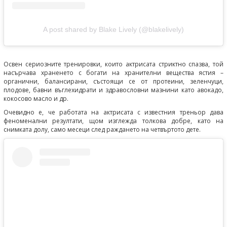
A post shared by Blake Lively (@blakelively)
Освен сериозните тренировки, които актрисата стриктно спазва, той
насърчава храненето с богати на хранителни вещества ястия –
органични, балансирани, състоящи се от протеини, зеленчуци,
плодове, бавни въглехидрати и здравословни мазнини като авокадо,
кокосово масло и др.
Очевидно е, че работата на актрисата с известния треньор дава
феноменални резултати, щом изглежда толкова добре, като на
снимката долу, само месеци след раждането на четвъртото дете.