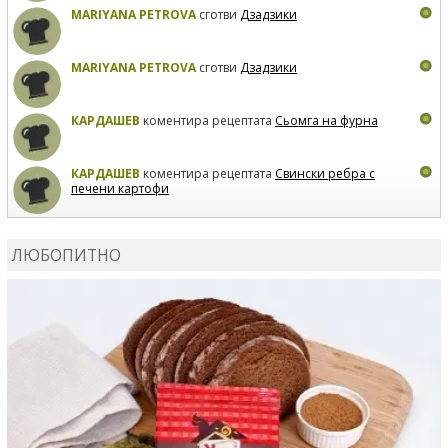
MARIYANA PETROVA
сготви
Дзадзики
MARIYANA PETROVA
сготви
Дзадзики
КАРДАШЕВ
коментира рецептата
Сьомга на фурна
КАРДАШЕВ
коментира рецептата
Свински ребра с
печени картофи
ВЛАДИМИРА
сготви
Пилешко с бяло вино и лимон
ЛЮБОПИТНО
MARINA_VITA
коментира рецептата
Киноа със
зеленчуци