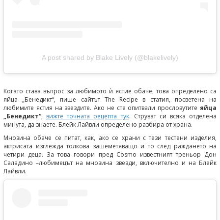
A post shared by Blake Lively (@blakelively)
Когато става въпрос за любимото ѝ ястие обаче, това определено са
яйца „Бенедикт“, пише сайтът The Recipe в статия, посветена на
любимите ястия на звездите. Ако не сте опитвали прословутите
яйца
„Бенедикт“
,
вижте точната рецепта тук
. Струват си всяка отделена
минута, да знаете. Блейк Лайвли определено разбира от храна.
Мнозина обаче се питат, как, ако се храни с тези тестени изделия,
актрисата изглежда толкова зашеметяващо и то след раждането на
четири деца. За това говори пред Cosmo известният треньор Дон
Саладино –любимецът на мнозина звезди, включително и на Блейк
Лайвли.