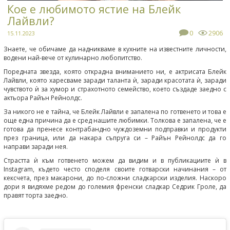
Кое е любимото ястие на Блейк
Лайвли?
0
2906
15.11.2023
Знаете, че обичаме да надникваме в кухните на известните личности,
водени най-вече от кулинарно любопитство.
Поредната звезда, която открадна вниманието ни, е актрисата Блейк
Лайвли, която харесваме заради таланта ѝ, заради красотата ѝ, заради
чувството ѝ за хумор и страхотното семейство, което създаде заедно с
актьора Райън Рейнолдс.
За никого не е тайна, че Блейк Лайвли е запалена по готвенето и това е
още една причина да е сред нашите любимки. Толкова е запалена, че е
готова да пренесе контрабандно чуждоземни подправки и продукти
през граница, или да накара съпруга си – Райън Рейнолдс да го
направи заради нея.
Страстта ѝ към готвенето можем да видим и в публикациите ѝ в
Instagram, където често споделя своите готварски начинания – от
кексчета, през макарони, до по-сложни сладкарски изделия. Наскоро
дори я видяхме редом до големия френски сладкар Седрик Гроле, да
правят торта заедно.