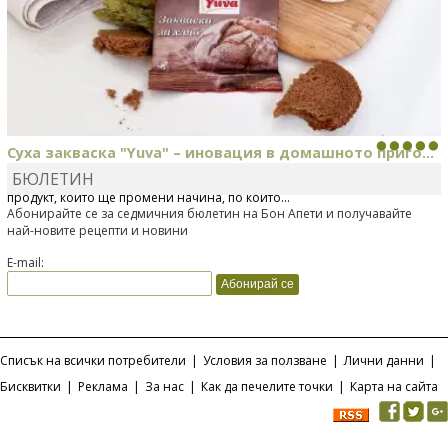
Суха закваска "Yuva" – иновация в домашното приго...
БЮЛЕТИН
Отскоро Лесафр България стартира предлагането на изцяло нов
продукт, който ще промени начина, по който...
Абонирайте се за седмичния бюлетин на Бон Апети и получавайте
най-новите рецепти и новини
E-mail:
Списък на всички потребители
|
Условия за ползване
|
Лични данни
|
Бисквитки
|
Реклама
|
За нас
|
Как да печелите точки
|
Карта на сайта