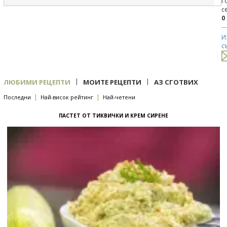
Г
с
0
И
с
|
|
ЛЮБИМИ РЕЦЕПТИ
МОИТЕ РЕЦЕПТИ
АЗ СГОТВИХ
|
|
Последни
Най-висок рейтинг
Най-четени
ПАСТЕТ ОТ ТИКВИЧКИ И КРЕМ СИРЕНЕ