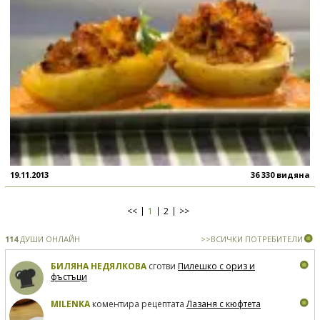
19.11.2013
36 330 видяна
<<
1
2
>>
114
ДУШИ ОНЛАЙН
>>ВСИЧКИ ПОТРЕБИТЕЛИ
БИЛЯНА НЕДЯЛКОВА
сготви
Пилешко с ориз и
фъстъци
MILENKA
коментира рецептата
Лазаня с кюфтета