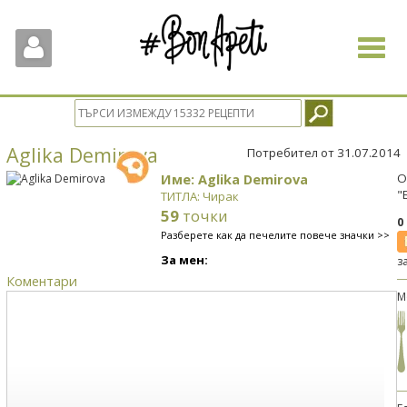
Toggle
navigat
Aglika Demirova
Потребител от 31.07.2014
Име: Aglika Demirova
О
"
ТИТЛА: Чирак
59
точки
0
Разберете как да печелите повече значки >>
За мен:
з
Коментари
М