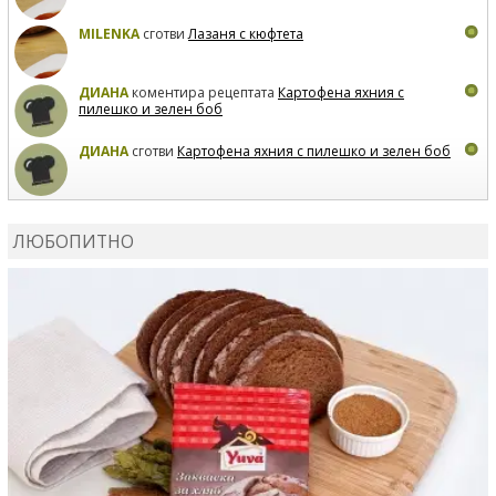
MILENKA
сготви
Лазаня с кюфтета
ДИАНА
коментира рецептата
Картофена яхния с
пилешко и зелен боб
ДИАНА
сготви
Картофена яхния с пилешко и зелен боб
MARIYANA PETROVA
коментира рецептата
Дзадзики
ЛЮБОПИТНО
MARIYANA PETROVA
сготви
Дзадзики