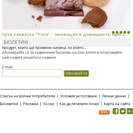
Суха закваска "Yuva" – иновация в домашното приго...
БЮЛЕТИН
Отскоро Лесафр България стартира предлагането на изцяло нов
продукт, който ще промени начина, по който...
Абонирайте се за седмичния бюлетин на Бон Апети и получавайте
най-новите рецепти и новини
E-mail:
Списък на всички потребители
|
Условия за ползване
|
Лични данни
|
Бисквитки
|
Реклама
|
За нас
|
Как да печелите точки
|
Карта на сайта