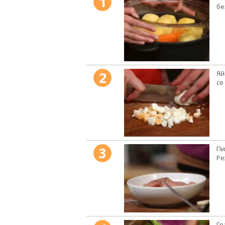
1
бе
2
Яй
се
3
Пи
Ре
Гр