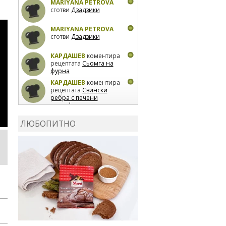
MARIYANA PETROVA
сготви
Дзадзики
MARIYANA PETROVA
сготви
Дзадзики
КАРДАШЕВ
коментира
рецептата
Сьомга на
фурна
КАРДАШЕВ
коментира
рецептата
Свински
ребра с печени
картофи
ВЛАДИМИРА
сготви
Пилешко с бяло вино и
ЛЮБОПИТНО
лимон
MARINA_VITA
коментира рецептата
Киноа със зеленчуци