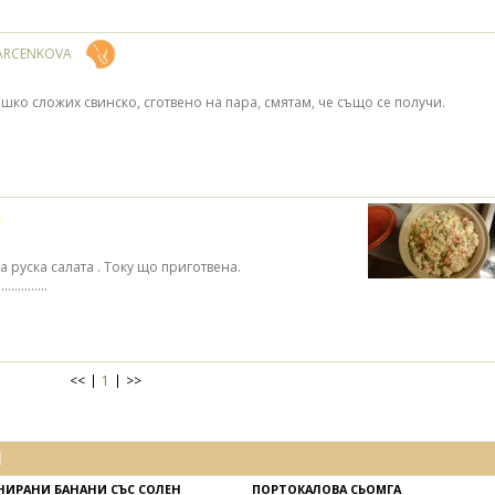
ARCENKOVA
шко сложих свинско, сготвено на пара, смятам, че също се получи.
а руска салата . Току що приготвена.
.........
<<
1
>>
И
НИРАНИ БАНАНИ СЪС СОЛЕН
ПОРТОКАЛОВА СЬОМГА