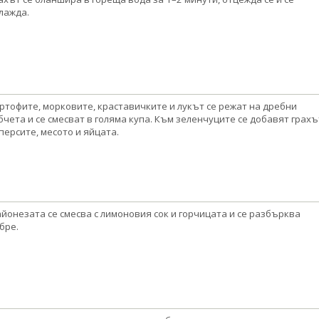
лажда.
ртофите, морковите, краставичките и лукът се режат на дребни
бчета и се смесват в голяма купа. Към зеленчуците се добавят грахъ
персите, месото и яйцата.
йонезата се смесва с лимоновия сок и горчицата и се разбърква
бре.