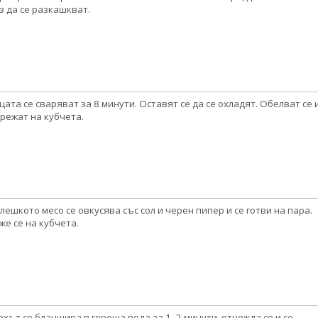
з да се разкашкват.
цата се сваряват за 8 минути. Оставят се да се охладят. Обелват се 
 режат на кубчета.
лешкото месо се овкусява със сол и черен пипер и се готви на пара.
же се на кубчета.
ахът се бланшира в гореща вода за 1–2 минути, отцежда се и се