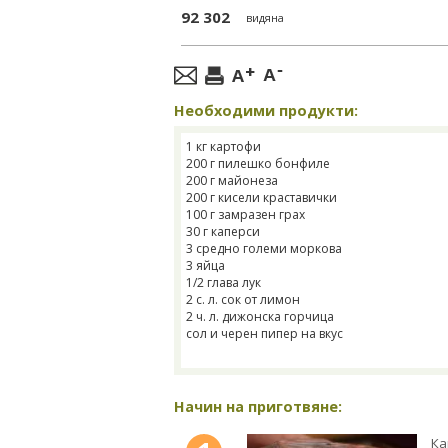
92 302
видяна
Необходими продукти:
1 кг картофи
200 г пилешко бонфиле
200 г майонеза
200 г кисели краставички
100 г замразен грах
30 г каперси
3 средно големи моркова
3 яйца
1/2 глава лук
2 с. л. сок от лимон
2 ч. л. дижонска горчица
сол и черен пипер на вкус
Начин на приготвяне:
Ка