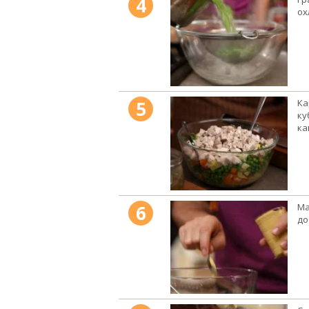
4
ох
5
Ка
ку
ка
6
Ма
до