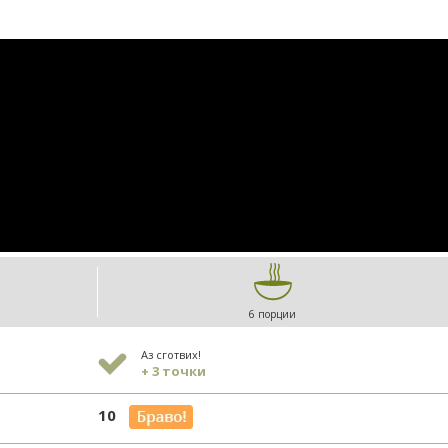
6 порции
Аз сготвих!
+ 3 точки
10