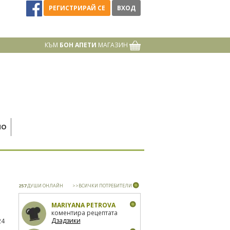
РЕГИСТРИРАЙ СЕ
ВХОД
КЪМ
БОН АПЕТИ
МАГАЗИН
НО
257
ДУШИ ОНЛАЙН
>>ВСИЧКИ ПОТРЕБИТЕЛИ
MARIYANA PETROVA
коментира рецептата
Дзадзики
24