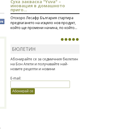
Суха закваска "Yuva" –
иновация в домашното
приго...
Отскоро Лесафр България стартира
предлагането на изцяло нов продукт,
който ще промени начина, по който...
БЮЛЕТИН
Абонирайте се за седмичния бюлетин
на Бон Апети и получавайте най-
новите рецепти и новини
E-mail:
т