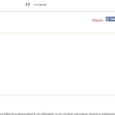
17
сготвена
ртофите и морковите се обелват и се готвят на пара, докато омекна