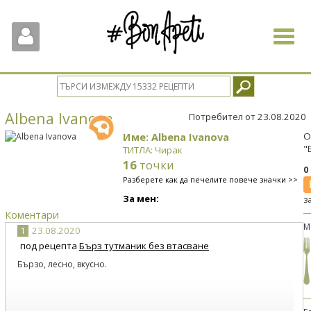
Toggle
navigat
Albena Ivanova
Потребител от 23.08.2020
Име: Albena Ivanova
О
"
ТИТЛА: Чирак
16
точки
0
Разберете как да печелите повече значки >>
За мен:
з
Коментари
М
1
23.08.2020
под рецепта
Бърз тутманик без втасване
Бързо, лесно, вкусно.