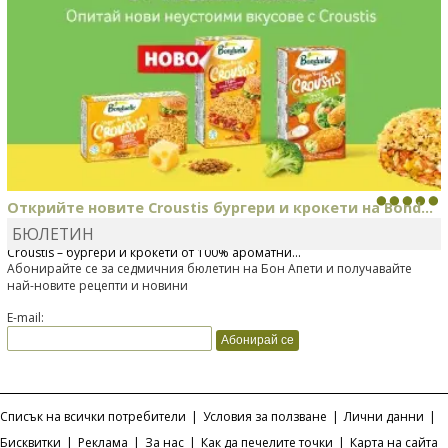
Открийте новите Croustis бургери и крокети на Bond...
БЮЛЕТИН
Bonduelle току-що представи нова вълнуваща продуктова линия
Croustis – бургери и крокети от 100% ароматни...
Абонирайте се за седмичния бюлетин на Бон Апети и получавайте
най-новите рецепти и новини
E-mail:
Списък на всички потребители
|
Условия за ползване
|
Лични данни
|
Бисквитки
|
Реклама
|
За нас
|
Как да печелите точки
|
Карта на сайта