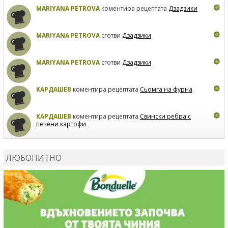
MARIYANA PETROVA
коментира рецептата
Дзадзики
MARIYANA PETROVA
сготви
Дзадзики
MARIYANA PETROVA
сготви
Дзадзики
КАРДАШЕВ
коментира рецептата
Сьомга на фурна
КАРДАШЕВ
коментира рецептата
Свински ребра с
печени картофи
ВЛАДИМИРА
сготви
Пилешко с бяло вино и лимон
ЛЮБОПИТНО
MARINA_VITA
коментира рецептата
Киноа със
зеленчуци