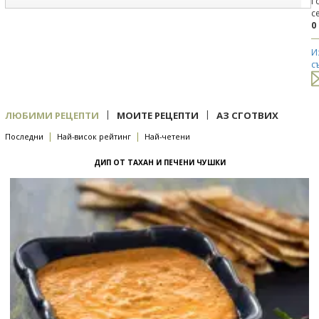
Г
с
0
И
с
|
|
ЛЮБИМИ РЕЦЕПТИ
МОИТЕ РЕЦЕПТИ
АЗ СГОТВИХ
|
|
Последни
Най-висок рейтинг
Най-четени
ДИП ОТ ТАХАН И ПЕЧЕНИ ЧУШКИ