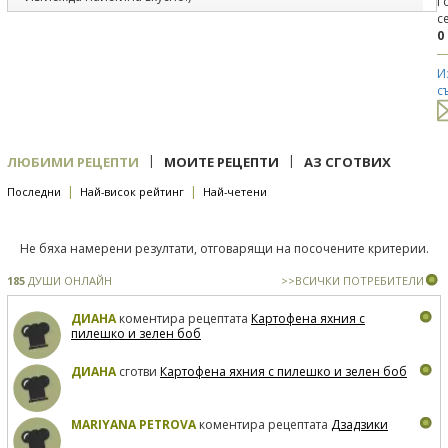
Г
с
0
И
с
|
|
ЛЮБИМИ РЕЦЕПТИ
МОИТЕ РЕЦЕПТИ
АЗ СГОТВИХ
|
|
Последни
Най-висок рейтинг
Най-четени
Не бяха намерени резултати, отговарящи на посочените критерии.
185
ДУШИ ОНЛАЙН
>>ВСИЧКИ ПОТРЕБИТЕЛИ
ДИАНА
коментира рецептата
Картофена яхния с
пилешко и зелен боб
ДИАНА
сготви
Картофена яхния с пилешко и зелен боб
MARIYANA PETROVA
коментира рецептата
Дзадзики