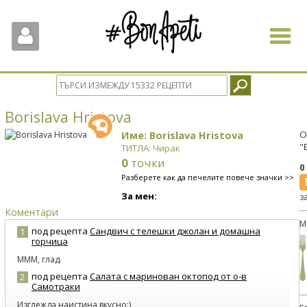
Toggle
navigat
Borislava Hristova
Име: Borislava Hristova
О
"
ТИТЛА: Чирак
0
точки
0
Разберете как да печелите повече значки >>
За мен:
з
Коментари
М
под рецепта
Сандвич с телешки джолан и домашна
1
горчица
МММ, глад.
под рецепта
Салата с маринован октопод от о-в
2
Самотраки
Изглежда наистина вкусно:)