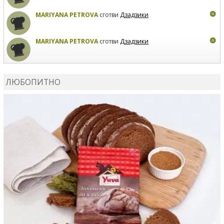
MARIYANA PETROVA
сготви
Дзадзики
MARIYANA PETROVA
сготви
Дзадзики
КАРДАШЕВ
коментира рецептата
Сьомга на фурна
ЛЮБОПИТНО
КАРДАШЕВ
коментира рецептата
Свински ребра с
печени картофи