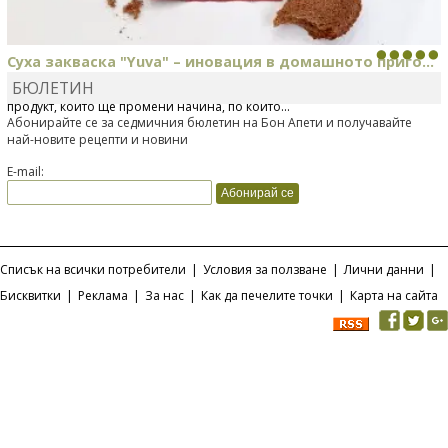
Суха закваска "Yuva" – иновация в домашното приго...
БЮЛЕТИН
Отскоро Лесафр България стартира предлагането на изцяло нов
продукт, който ще промени начина, по който...
Абонирайте се за седмичния бюлетин на Бон Апети и получавайте
най-новите рецепти и новини
E-mail:
Списък на всички потребители
|
Условия за ползване
|
Лични данни
|
Бисквитки
|
Реклама
|
За нас
|
Как да печелите точки
|
Карта на сайта