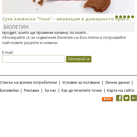
Суха закваска "Yuva" – иновация в домашното приго...
БЮЛЕТИН
Отскоро Лесафр България стартира предлагането на изцяло нов
продукт, който ще промени начина, по който...
Абонирайте се за седмичния бюлетин на Бон Апети и получавайте
най-новите рецепти и новини
E-mail:
Списък на всички потребители
|
Условия за ползване
|
Лични данни
|
Бисквитки
|
Реклама
|
За нас
|
Как да печелите точки
|
Карта на сайта