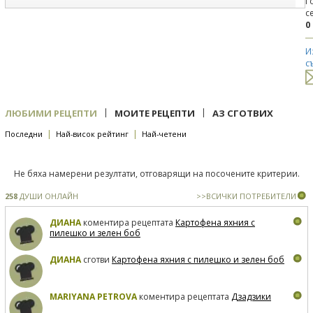
Г
с
0
И
с
|
|
ЛЮБИМИ РЕЦЕПТИ
МОИТЕ РЕЦЕПТИ
АЗ СГОТВИХ
|
|
Последни
Най-висок рейтинг
Най-четени
Не бяха намерени резултати, отговарящи на посочените критерии.
258
ДУШИ ОНЛАЙН
>>ВСИЧКИ ПОТРЕБИТЕЛИ
ДИАНА
коментира рецептата
Картофена яхния с
пилешко и зелен боб
ДИАНА
сготви
Картофена яхния с пилешко и зелен боб
MARIYANA PETROVA
коментира рецептата
Дзадзики