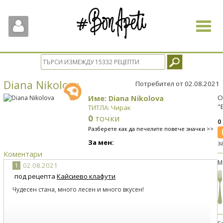
Toggle
navigat
Diana Nikolova
Потребител от 02.08.2021
Име: Diana Nikolova
О
"
ТИТЛА: Чирак
0
точки
0
Разберете как да печелите повече значки >>
За мен:
з
Коментари
М
1
02.08.2021
под рецепта
Кайсиево клафути
Чудесен стана, много лесен и много вкусен!