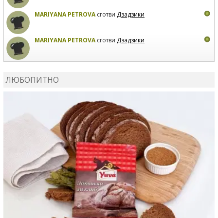
MARIYANA PETROVA
сготви
Дзадзики
MARIYANA PETROVA
сготви
Дзадзики
КАРДАШЕВ
коментира рецептата
Сьомга на фурна
ЛЮБОПИТНО
КАРДАШЕВ
коментира рецептата
Свински ребра с
печени картофи