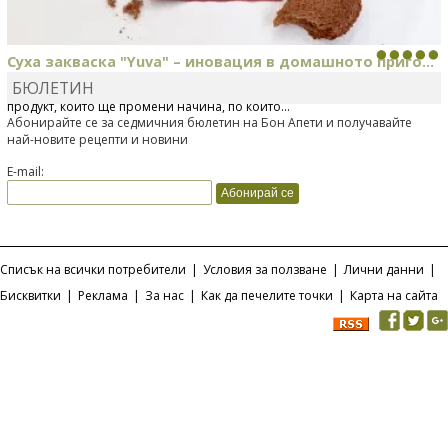
Суха закваска "Yuva" – иновация в домашното приго...
БЮЛЕТИН
Отскоро Лесафр България стартира предлагането на изцяло нов
продукт, който ще промени начина, по който...
Абонирайте се за седмичния бюлетин на Бон Апети и получавайте
най-новите рецепти и новини
E-mail:
Списък на всички потребители
|
Условия за ползване
|
Лични данни
|
Бисквитки
|
Реклама
|
За нас
|
Как да печелите точки
|
Карта на сайта