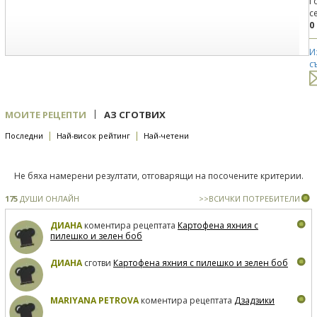
Г
с
0
И
с
|
МОИТЕ РЕЦЕПТИ
АЗ СГОТВИХ
|
|
Последни
Най-висок рейтинг
Най-четени
Не бяха намерени резултати, отговарящи на посочените критерии.
175
ДУШИ ОНЛАЙН
>>ВСИЧКИ ПОТРЕБИТЕЛИ
ДИАНА
коментира рецептата
Картофена яхния с
пилешко и зелен боб
ДИАНА
сготви
Картофена яхния с пилешко и зелен боб
MARIYANA PETROVA
коментира рецептата
Дзадзики