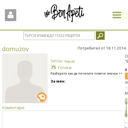
Toggle
navigat
domuzov
Потребител от 18.11.2014
О
ТИТЛА: Чирак
"
75
точки
0
Разберете как да печелите повече значки >>
За мен:
з
М
Коментари