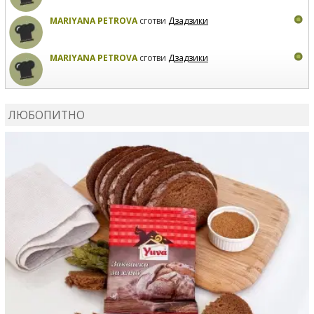
MARIYANA PETROVA
сготви
Дзадзики
MARIYANA PETROVA
сготви
Дзадзики
КАРДАШЕВ
коментира рецептата
Сьомга на фурна
ЛЮБОПИТНО
КАРДАШЕВ
коментира рецептата
Свински ребра с
печени картофи