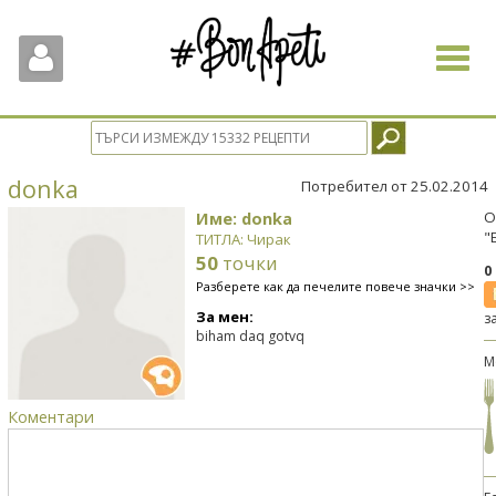
Toggle
navigat
donka
Потребител от 25.02.2014
Име: donka
О
"
ТИТЛА: Чирак
50
точки
0
Разберете как да печелите повече значки >>
За мен:
з
biham daq gotvq
М
Коментари