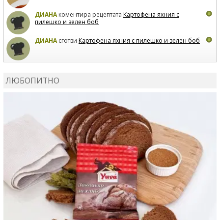
ДИАНА
коментира рецептата
Картофена яхния с
пилешко и зелен боб
ДИАНА
сготви
Картофена яхния с пилешко и зелен боб
MARIYANA PETROVA
коментира рецептата
Дзадзики
ЛЮБОПИТНО
MARIYANA PETROVA
сготви
Дзадзики