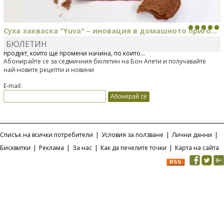
Суха закваска "Yuva" – иновация в домашното приго...
БЮЛЕТИН
Отскоро Лесафр България стартира предлагането на изцяло нов
продукт, който ще промени начина, по който...
Абонирайте се за седмичния бюлетин на Бон Апети и получавайте
най-новите рецепти и новини
E-mail:
Списък на всички потребители
|
Условия за ползване
|
Лични данни
|
Бисквитки
|
Реклама
|
За нас
|
Как да печелите точки
|
Карта на сайта