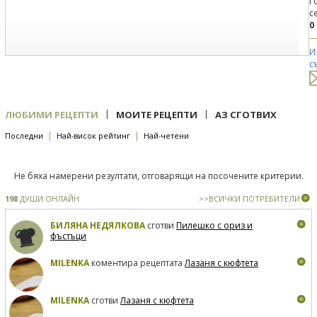
Г
с
0
И
с
|
|
ЛЮБИМИ РЕЦЕПТИ
МОИТЕ РЕЦЕПТИ
АЗ СГОТВИХ
|
|
Последни
Най-висок рейтинг
Най-четени
Не бяха намерени резултати, отговарящи на посочените критерии.
198
ДУШИ ОНЛАЙН
>>ВСИЧКИ ПОТРЕБИТЕЛИ
БИЛЯНА НЕДЯЛКОВА
сготви
Пилешко с ориз и
фъстъци
MILENKA
коментира рецептата
Лазаня с кюфтета
MILENKA
сготви
Лазаня с кюфтета