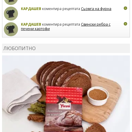
КАРДАШЕВ
коментира рецептата
Сьомга на фурна
КАРДАШЕВ
коментира рецептата
Свински ребра с
печени картофи
ВЛАДИМИРА
сготви
Пилешко с бяло вино и лимон
ЛЮБОПИТНО
MARINA_VITA
коментира рецептата
Киноа със
зеленчуци