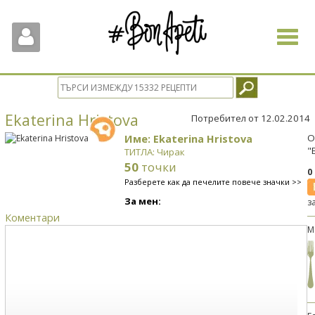
Toggle
navigat
Ekaterina Hristova
Потребител от 12.02.2014
Име: Ekaterina Hristova
О
"
ТИТЛА: Чирак
50
точки
0
Разберете как да печелите повече значки >>
За мен:
з
Коментари
М