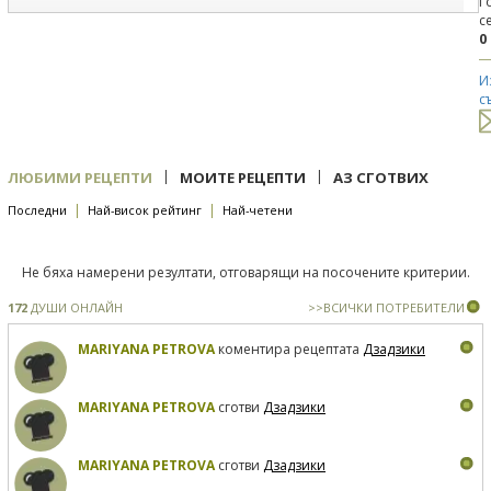
Г
с
0
И
с
|
|
ЛЮБИМИ РЕЦЕПТИ
МОИТЕ РЕЦЕПТИ
АЗ СГОТВИХ
|
|
Последни
Най-висок рейтинг
Най-четени
Не бяха намерени резултати, отговарящи на посочените критерии.
172
ДУШИ ОНЛАЙН
>>ВСИЧКИ ПОТРЕБИТЕЛИ
MARIYANA PETROVA
коментира рецептата
Дзадзики
MARIYANA PETROVA
сготви
Дзадзики
MARIYANA PETROVA
сготви
Дзадзики