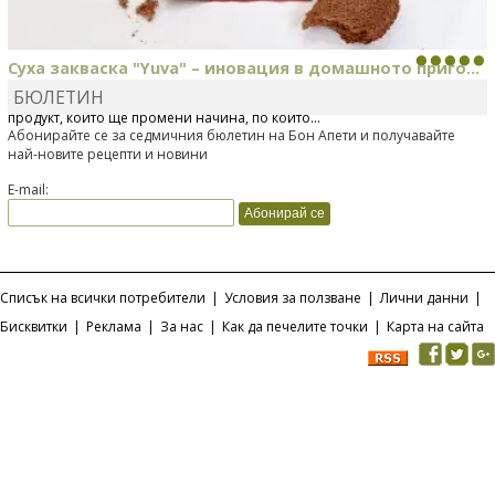
Суха закваска "Yuva" – иновация в домашното приго...
БЮЛЕТИН
Отскоро Лесафр България стартира предлагането на изцяло нов
продукт, който ще промени начина, по който...
Абонирайте се за седмичния бюлетин на Бон Апети и получавайте
най-новите рецепти и новини
E-mail:
Списък на всички потребители
|
Условия за ползване
|
Лични данни
|
Бисквитки
|
Реклама
|
За нас
|
Как да печелите точки
|
Карта на сайта