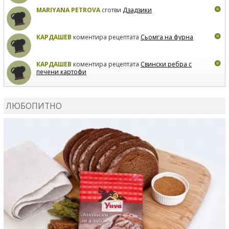
MARIYANA PETROVA
сготви
Дзадзики
КАРДАШЕВ
коментира рецептата
Сьомга на фурна
КАРДАШЕВ
коментира рецептата
Свински ребра с
печени картофи
ВЛАДИМИРА
сготви
Пилешко с бяло вино и лимон
ЛЮБОПИТНО
MARINA_VITA
коментира рецептата
Киноа със
зеленчуци