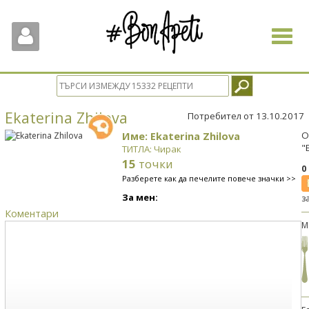
Toggle
navigat
Ekaterina Zhilova
Потребител от 13.10.2017
Име: Ekaterina Zhilova
О
"
ТИТЛА: Чирак
15
точки
0
Разберете как да печелите повече значки >>
За мен:
з
Коментари
М