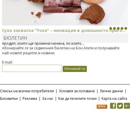
Суха закваска "Yuva" – иновация в домашното приго...
БЮЛЕТИН
Отскоро Лесафр България стартира предлагането на изцяло нов
продукт, който ще промени начина, по който...
Абонирайте се за седмичния бюлетин на Бон Апети и получавайте
най-новите рецепти и новини
E-mail:
Списък на всички потребители
|
Условия за ползване
|
Лични данни
|
Бисквитки
|
Реклама
|
За нас
|
Как да печелите точки
|
Карта на сайта