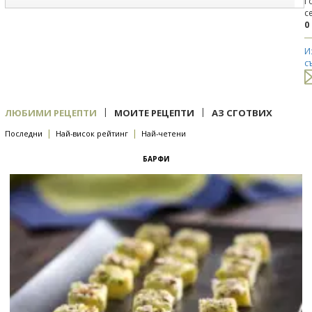
Г
с
0
И
с
|
|
ЛЮБИМИ РЕЦЕПТИ
МОИТЕ РЕЦЕПТИ
АЗ СГОТВИХ
|
|
Последни
Най-висок рейтинг
Най-четени
БАРФИ