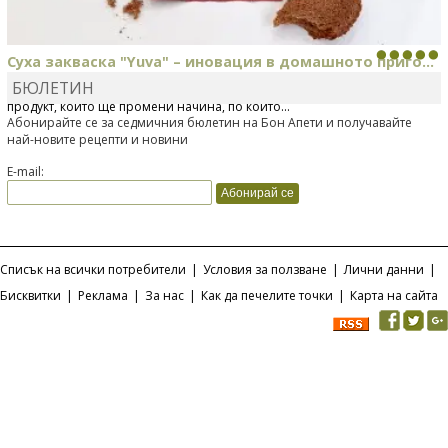
Суха закваска "Yuva" – иновация в домашното приго...
БЮЛЕТИН
Отскоро Лесафр България стартира предлагането на изцяло нов
продукт, който ще промени начина, по който...
Абонирайте се за седмичния бюлетин на Бон Апети и получавайте
най-новите рецепти и новини
E-mail:
Списък на всички потребители
|
Условия за ползване
|
Лични данни
|
Бисквитки
|
Реклама
|
За нас
|
Как да печелите точки
|
Карта на сайта