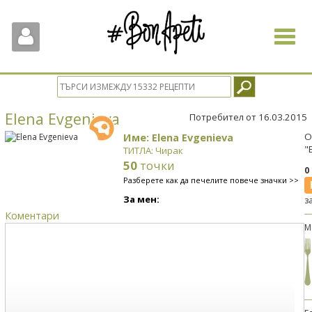
Toggle
navigat
Elena Evgenieva
Потребител от 16.03.2015
Име: Elena Evgenieva
О
"
ТИТЛА: Чирак
50
точки
0
Разберете как да печелите повече значки >>
За мен:
з
Коментари
М