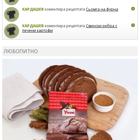
КАРДАШЕВ
коментира рецептата
Сьомга на фурна
КАРДАШЕВ
коментира рецептата
Свински ребра с
печени картофи
ВЛАДИМИРА
сготви
Пилешко с бяло вино и лимон
ЛЮБОПИТНО
MARINA_VITA
коментира рецептата
Киноа със
зеленчуци