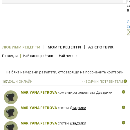
Г
с
0
И
с
|
|
ЛЮБИМИ РЕЦЕПТИ
МОИТЕ РЕЦЕПТИ
АЗ СГОТВИХ
|
|
Последни
Най-висок рейтинг
Най-четени
Не бяха намерени резултати, отговарящи на посочените критерии.
167
ДУШИ ОНЛАЙН
>>ВСИЧКИ ПОТРЕБИТЕЛИ
MARIYANA PETROVA
коментира рецептата
Дзадзики
MARIYANA PETROVA
сготви
Дзадзики
MARIYANA PETROVA
сготви
Дзадзики