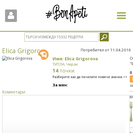
Toggle
navigat
Elica Grigorova
Потребител от 11.04.2016
Име: Elica Grigorova
О
"
ТИТЛА: Чирак
14
точки
0
Разберете как да печелите повече значки >>
За мен:
з
Коментари
М