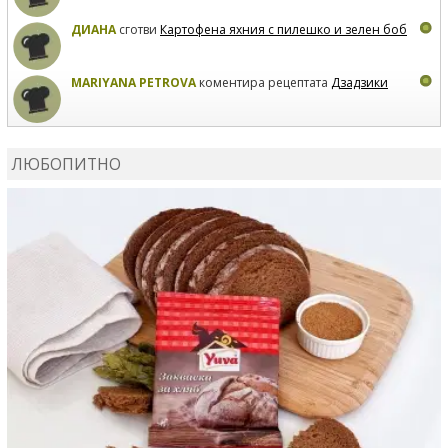
ДИАНА
сготви
Картофена яхния с пилешко и зелен боб
MARIYANA PETROVA
коментира рецептата
Дзадзики
MARIYANA PETROVA
сготви
Дзадзики
ЛЮБОПИТНО
MARIYANA PETROVA
сготви
Дзадзики