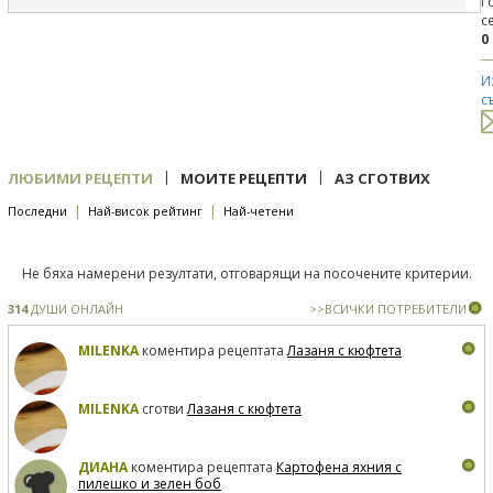
Г
с
0
И
с
|
|
ЛЮБИМИ РЕЦЕПТИ
МОИТЕ РЕЦЕПТИ
АЗ СГОТВИХ
|
|
Последни
Най-висок рейтинг
Най-четени
Не бяха намерени резултати, отговарящи на посочените критерии.
314
ДУШИ ОНЛАЙН
>>ВСИЧКИ ПОТРЕБИТЕЛИ
MILENKA
коментира рецептата
Лазаня с кюфтета
MILENKA
сготви
Лазаня с кюфтета
ДИАНА
коментира рецептата
Картофена яхния с
пилешко и зелен боб