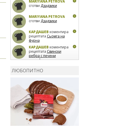
MARIYANA PETROVA
сготви
Дзадзики
MARIYANA PETROVA
сготви
Дзадзики
КАРДАШЕВ
коментира
рецептата
Сьомга на
фурна
КАРДАШЕВ
коментира
рецептата
Свински
ребра с печени
картофи
ВЛАДИМИРА
сготви
Пилешко с бяло вино и
ЛЮБОПИТНО
лимон
MARINA_VITA
коментира рецептата
Киноа със зеленчуци