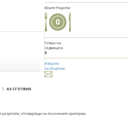
Моите Рецепти:
0
Готвач на
седмицата:
0
Изпрати
съобщение:
|
АЗ СГОТВИХ
 резултати, отговарящи на посочените критерии.