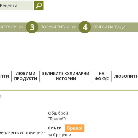
Рецепти
3
4
Й ТОЧКИ
>>
ПОЛУЧИ ТИТЛИ
>>
ПЕЧЕЛИ НАГРАДИ
ЛЮБИМИ
ВЕЛИКИТЕ КУЛИНАРНИ
НА
ЕПТИ
ЛЮБОПИТ
ПРОДУКТИ
ИСТОРИИ
ФОКУС
И
Общ брой
"Браво!":
0 пъти
печелите повече значки >>
за 0 рецепти