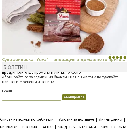
Суха закваска "Yuva" – иновация в домашното приго...
БЮЛЕТИН
Отскоро Лесафр България стартира предлагането на изцяло нов
продукт, който ще промени начина, по който...
Абонирайте се за седмичния бюлетин на Бон Апети и получавайте
най-новите рецепти и новини
E-mail:
Списък на всички потребители
|
Условия за ползване
|
Лични данни
|
Бисквитки
|
Реклама
|
За нас
|
Как да печелите точки
|
Карта на сайта