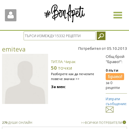
Toggle
navigat
emiteva
Потребител от 05.10.2013
Общ брой
ТИТЛА: Чирак
"Браво!":
50
точки
0 пъти
Разберете как да печелите
повече значки >>
за 0
За мен:
рецепти
Изпрати
съобщение:
279
ДУШИ ОНЛАЙН
>>ВСИЧКИ ПОТРЕБИТЕЛИ