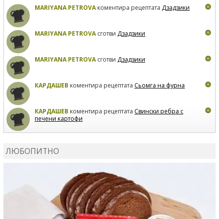
MARIYANA PETROVA
коментира рецептата
Дзадзики
MARIYANA PETROVA
сготви
Дзадзики
MARIYANA PETROVA
сготви
Дзадзики
КАРДАШЕВ
коментира рецептата
Сьомга на фурна
КАРДАШЕВ
коментира рецептата
Свински ребра с
печени картофи
ВЛАДИМИРА
сготви
Пилешко с бяло вино и лимон
ЛЮБОПИТНО
MARINA_VITA
коментира рецептата
Киноа със
зеленчуци