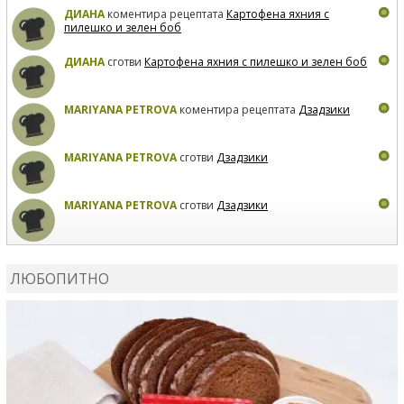
ДИАНА
коментира рецептата
Картофена яхния с
пилешко и зелен боб
ДИАНА
сготви
Картофена яхния с пилешко и зелен боб
MARIYANA PETROVA
коментира рецептата
Дзадзики
MARIYANA PETROVA
сготви
Дзадзики
MARIYANA PETROVA
сготви
Дзадзики
КАРДАШЕВ
коментира рецептата
Сьомга на фурна
ЛЮБОПИТНО
КАРДАШЕВ
коментира рецептата
Свински ребра с
печени картофи