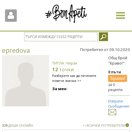
Toggle
navigat
epredova
Потребител от 09.10.2020
Общ брой
ТИТЛА: Чирак
"Браво!":
12
точки
0 пъти
Разберете как да печелите
повече значки >>
за 0
За мен:
рецепти
Изпрати
съобщение:
329
ДУШИ ОНЛАЙН
>>ВСИЧКИ ПОТРЕБИТЕЛИ