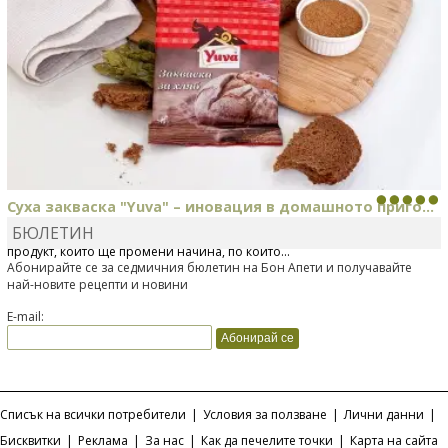
Суха закваска "Yuva" – иновация в домашното приго...
БЮЛЕТИН
Отскоро Лесафр България стартира предлагането на изцяло нов
продукт, който ще промени начина, по който...
Абонирайте се за седмичния бюлетин на Бон Апети и получавайте
най-новите рецепти и новини
E-mail:
Списък на всички потребители
|
Условия за ползване
|
Лични данни
|
Бисквитки
|
Реклама
|
За нас
|
Как да печелите точки
|
Карта на сайта