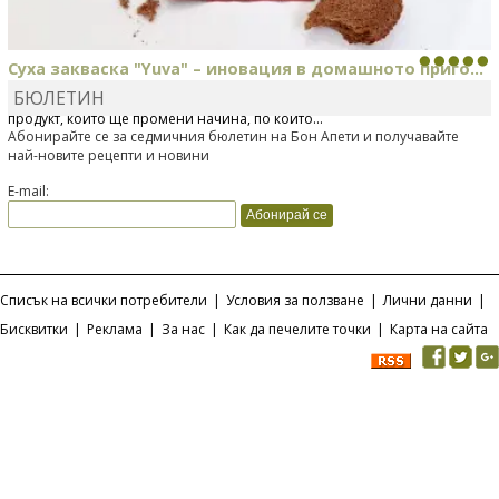
Суха закваска "Yuva" – иновация в домашното приго...
БЮЛЕТИН
Отскоро Лесафр България стартира предлагането на изцяло нов
продукт, който ще промени начина, по който...
Абонирайте се за седмичния бюлетин на Бон Апети и получавайте
най-новите рецепти и новини
E-mail:
Списък на всички потребители
|
Условия за ползване
|
Лични данни
|
Бисквитки
|
Реклама
|
За нас
|
Как да печелите точки
|
Карта на сайта