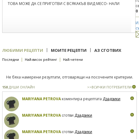
Г
ТОВА МОЖЕ ДА СЕ ПРИГОТВИ С ВСЯКАКЪВ ВИД МЕСО- НАЛИ
с
0
И
с
|
|
ЛЮБИМИ РЕЦЕПТИ
МОИТЕ РЕЦЕПТИ
АЗ СГОТВИХ
|
|
Последни
Най-висок рейтинг
Най-четени
Не бяха намерени резултати, отговарящи на посочените критерии.
158
ДУШИ ОНЛАЙН
>>ВСИЧКИ ПОТРЕБИТЕЛИ
MARIYANA PETROVA
коментира рецептата
Дзадзики
MARIYANA PETROVA
сготви
Дзадзики
MARIYANA PETROVA
сготви
Дзадзики