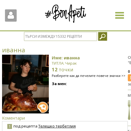
Toggle
navigat
иванна
Име: иванна
О
"
ТИТЛА: Чирак
12
точки
0
Разберете как да печелите повече значки >>
За мен:
з
М
Коментари
под рецепта
Телешко тербетлия
1