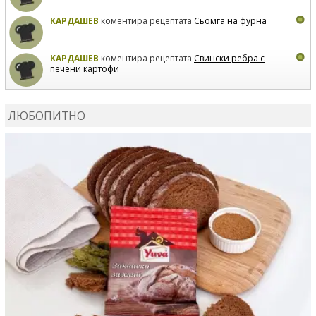
КАРДАШЕВ
коментира рецептата
Сьомга на фурна
КАРДАШЕВ
коментира рецептата
Свински ребра с
печени картофи
ВЛАДИМИРА
сготви
Пилешко с бяло вино и лимон
ЛЮБОПИТНО
MARINA_VITA
коментира рецептата
Киноа със
зеленчуци