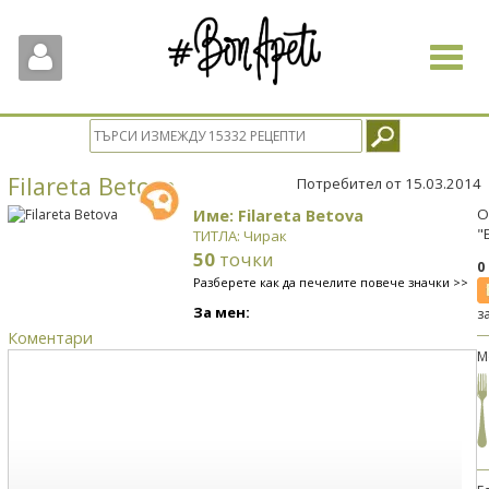
Toggle
navigat
Filareta Betova
Потребител от 15.03.2014
Име: Filareta Betova
О
"
ТИТЛА: Чирак
50
точки
0
Разберете как да печелите повече значки >>
За мен:
з
Коментари
М