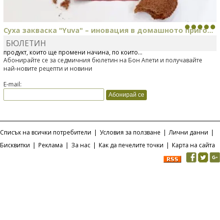
Суха закваска "Yuva" – иновация в домашното приго...
БЮЛЕТИН
Отскоро Лесафр България стартира предлагането на изцяло нов
продукт, който ще промени начина, по който...
Абонирайте се за седмичния бюлетин на Бон Апети и получавайте
най-новите рецепти и новини
E-mail:
Списък на всички потребители
|
Условия за ползване
|
Лични данни
|
Бисквитки
|
Реклама
|
За нас
|
Как да печелите точки
|
Карта на сайта