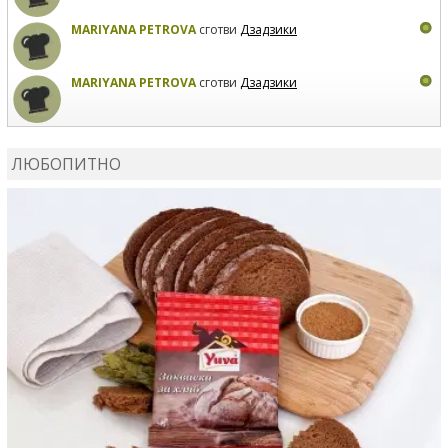
MARIYANA PETROVA
сготви
Дзадзики
MARIYANA PETROVA
сготви
Дзадзики
КАРДАШЕВ
коментира рецептата
Сьомга на фурна
ЛЮБОПИТНО
КАРДАШЕВ
коментира рецептата
Свински ребра с
печени картофи