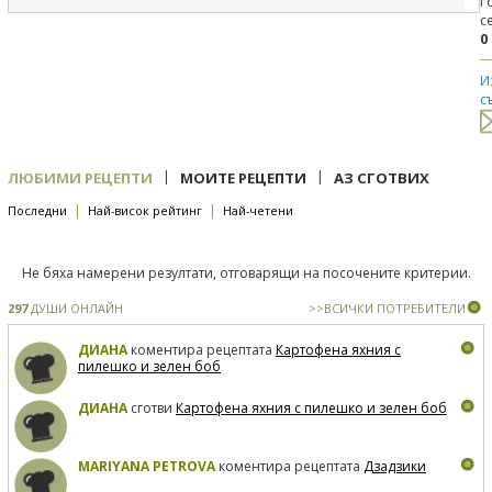
Г
с
0
И
с
|
|
ЛЮБИМИ РЕЦЕПТИ
МОИТЕ РЕЦЕПТИ
АЗ СГОТВИХ
|
|
Последни
Най-висок рейтинг
Най-четени
Не бяха намерени резултати, отговарящи на посочените критерии.
297
ДУШИ ОНЛАЙН
>>ВСИЧКИ ПОТРЕБИТЕЛИ
ДИАНА
коментира рецептата
Картофена яхния с
пилешко и зелен боб
ДИАНА
сготви
Картофена яхния с пилешко и зелен боб
MARIYANA PETROVA
коментира рецептата
Дзадзики