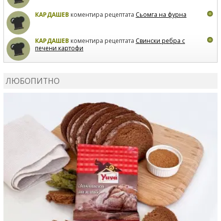
КАРДАШЕВ
коментира рецептата
Сьомга на фурна
КАРДАШЕВ
коментира рецептата
Свински ребра с
печени картофи
ВЛАДИМИРА
сготви
Пилешко с бяло вино и лимон
ЛЮБОПИТНО
MARINA_VITA
коментира рецептата
Киноа със
зеленчуци