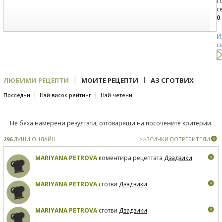
Г
с
0
И
с
|
|
ЛЮБИМИ РЕЦЕПТИ
МОИТЕ РЕЦЕПТИ
АЗ СГОТВИХ
|
|
Последни
Най-висок рейтинг
Най-четени
Не бяха намерени резултати, отговарящи на посочените критерии.
296
ДУШИ ОНЛАЙН
>>ВСИЧКИ ПОТРЕБИТЕЛИ
MARIYANA PETROVA
коментира рецептата
Дзадзики
MARIYANA PETROVA
сготви
Дзадзики
MARIYANA PETROVA
сготви
Дзадзики