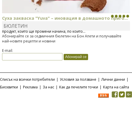
Суха закваска "Yuva" – иновация в домашното приго...
БЮЛЕТИН
Отскоро Лесафр България стартира предлагането на изцяло нов
продукт, който ще промени начина, по който...
Абонирайте се за седмичния бюлетин на Бон Апети и получавайте
най-новите рецепти и новини
E-mail:
Списък на всички потребители
|
Условия за ползване
|
Лични данни
|
Бисквитки
|
Реклама
|
За нас
|
Как да печелите точки
|
Карта на сайта