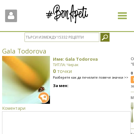
Toggle
navigat
Gala Todorova
Име: Gala Todorova
О
"
ТИТЛА: Чирак
0
точки
0
Разберете как да печелите повече значки >>
За мен:
з
М
Коментари