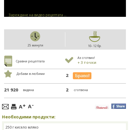
Зареждане на видео рецептата ...
25 минути
10- 12 бр.
Аз сготвих!
Сравни рецептата
+ 3 точки
Добави в любими
2
21 920
2
видяна
сготвена
Необходими продукти:
250 г кисело мляко