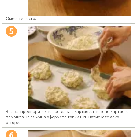
Омесете тесто.
5
В тава, предварително застлана с хартия за печене хартия, с
помощта на лъжица оформете топки и ги натиснете леко
отгоре.
6