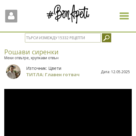
Toggle
navigat
Рошави сиренки
Меки отвътре, хрупкави отвън
Източник:
Цвети
Дата:
12.05.2025
ТИТЛА: Главен готвач