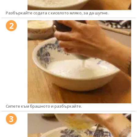
Разбъркайте содата с киселото мляко, за да шупне.
2
Сипете към брашното и разбъркайте.
3