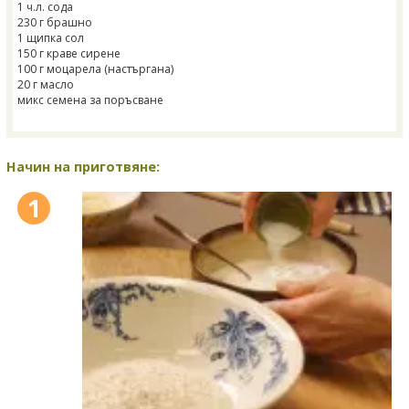
1 ч.л. сода
230 г брашно
1 щипка сол
150 г краве сирене
100 г моцарела (настъргана)
20 г масло
микс семена за поръсване
Начин на приготвяне:
1