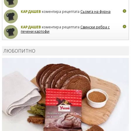
КАРДАШЕВ
коментира рецептата
Сьомга на фурна
КАРДАШЕВ
коментира рецептата
Свински ребра с
печени картофи
ВЛАДИМИРА
сготви
Пилешко с бяло вино и лимон
ЛЮБОПИТНО
MARINA_VITA
коментира рецептата
Киноа със
зеленчуци