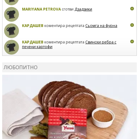
MARIYANA PETROVA
сготви
Дзадзики
КАРДАШЕВ
коментира рецептата
Сьомга на фурна
КАРДАШЕВ
коментира рецептата
Свински ребра с
печени картофи
ВЛАДИМИРА
сготви
Пилешко с бяло вино и лимон
ЛЮБОПИТНО
MARINA_VITA
коментира рецептата
Киноа със
зеленчуци