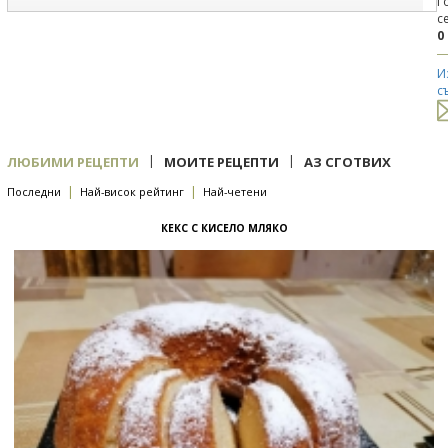
Г
с
0
И
с
|
|
ЛЮБИМИ РЕЦЕПТИ
МОИТЕ РЕЦЕПТИ
АЗ СГОТВИХ
|
|
Последни
Най-висок рейтинг
Най-четени
КЕКС С КИСЕЛО МЛЯКО