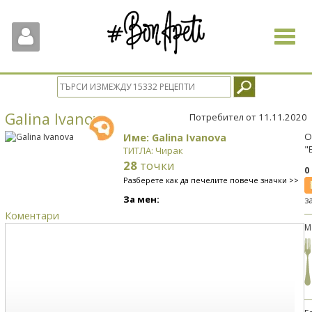
Toggle
navigat
Galina Ivanova
Потребител от 11.11.2020
Име: Galina Ivanova
О
"
ТИТЛА: Чирак
28
точки
0
Разберете как да печелите повече значки >>
За мен:
з
Коментари
М