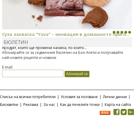
Суха закваска "Yuva" – иновация в домашното приго...
БЮЛЕТИН
Отскоро Лесафр България стартира предлагането на изцяло нов
продукт, който ще промени начина, по който...
Абонирайте се за седмичния бюлетин на Бон Апети и получавайте
най-новите рецепти и новини
E-mail:
Списък на всички потребители
|
Условия за ползване
|
Лични данни
|
Бисквитки
|
Реклама
|
За нас
|
Как да печелите точки
|
Карта на сайта