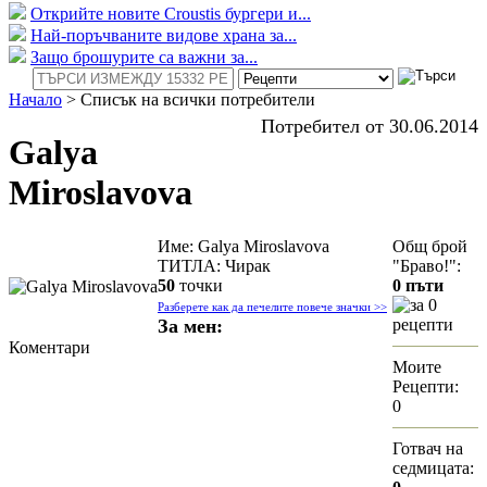
Открийте новите Croustis бургери и...
Най-поръчваните видове храна за...
Защо брошурите са важни за...
Начало
>
Списък на всички потребители
Потребител от 30.06.2014
Galya
Miroslavova
Име: Galya Miroslavova
Общ брой
ТИТЛА: Чирак
"Браво!":
50
точки
0 пъти
за 0
Разберете как да печелите повече значки >>
За мен:
рецепти
Коментари
Моите
Рецепти:
0
Готвач на
седмицата: