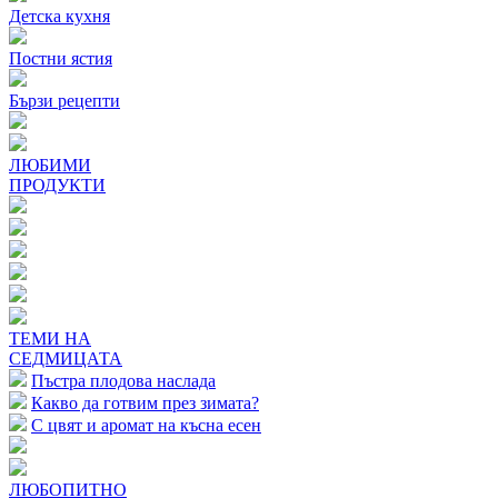
Детска кухня
Постни ястия
Бързи рецепти
ЛЮБИМИ
ПРОДУКТИ
ТЕМИ НА
СЕДМИЦАТА
Пъстра плодова наслада
Какво да готвим през зимата?
С цвят и аромат на късна есен
ЛЮБОПИТНО