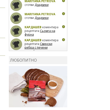
MARIYANA PETROVA
сготви
Дзадзики
MARIYANA PETROVA
сготви
Дзадзики
КАРДАШЕВ
коментира
рецептата
Сьомга на
фурна
КАРДАШЕВ
коментира
рецептата
Свински
ребра с печени
картофи
ВЛАДИМИРА
сготви
Пилешко с бяло вино и
ЛЮБОПИТНО
лимон
MARINA_VITA
коментира рецептата
Киноа със зеленчуци