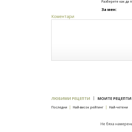
Разберете как да 
За мен:
Коментари
|
ЛЮБИМИ РЕЦЕПТИ
МОИТЕ РЕЦЕПТИ
|
|
Последни
Най-висок рейтинг
Най-четени
Не бяха намерени