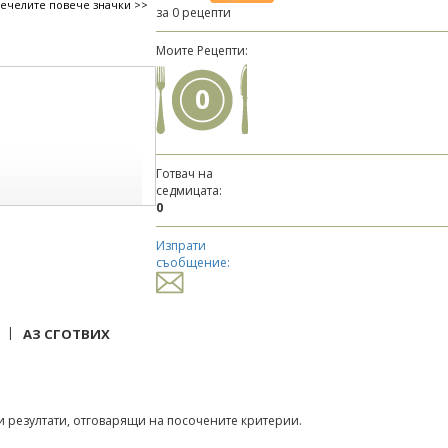
печелите повече значки >>
за 0 рецепти
Моите Рецепти:
0
Готвач на
седмицата:
0
Изпрати
съобщение:
|
АЗ СГОТВИХ
 резултати, отговарящи на посочените критерии.