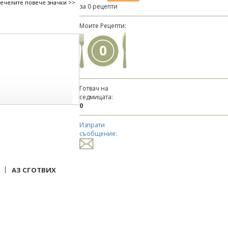
печелите повече значки >>
за 0 рецепти
Моите Рецепти:
0
Готвач на
седмицата:
0
Изпрати
съобщение:
|
АЗ СГОТВИХ