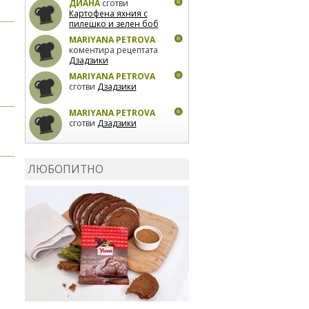
ДИАНА
сготви
Картофена яхния с
пилешко и зелен боб
MARIYANA PETROVA
коментира рецептата
Дзадзики
MARIYANA PETROVA
сготви
Дзадзики
MARIYANA PETROVA
сготви
Дзадзики
КАРДАШЕВ
коментира
рецептата
Сьомга на
ЛЮБОПИТНО
фурна
КАРДАШЕВ
коментира
рецептата
Свински
ребра с печени
картофи