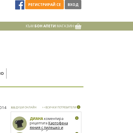
РЕГИСТРИРАЙ СЕ
ВХОД
КЪМ
БОН АПЕТИ
МАГАЗИН
НО
2014
322
ДУШИ ОНЛАЙН
>>ВСИЧКИ ПОТРЕБИТЕЛИ
ДИАНА
коментира
рецептата
Картофена
яхния с пилешко и
зелен боб