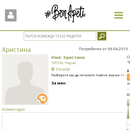
Toggle
navigat
Христина
Потребител от 06.04.2015
Име: Христина
О
"
ТИТЛА: Чирак
0
точки
0
Разберете как да печелите повече значки >>
За мен:
з
М
Коментари