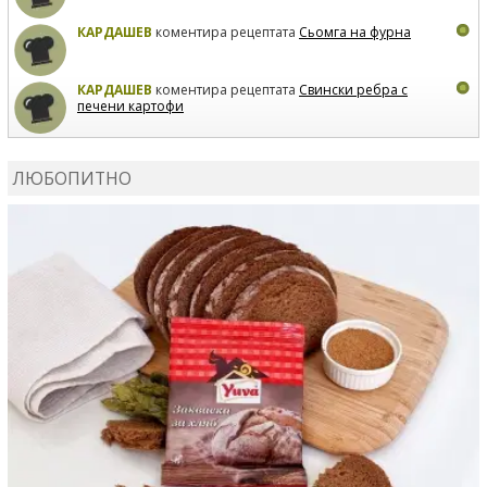
КАРДАШЕВ
коментира рецептата
Сьомга на фурна
КАРДАШЕВ
коментира рецептата
Свински ребра с
печени картофи
ВЛАДИМИРА
сготви
Пилешко с бяло вино и лимон
ЛЮБОПИТНО
MARINA_VITA
коментира рецептата
Киноа със
зеленчуци