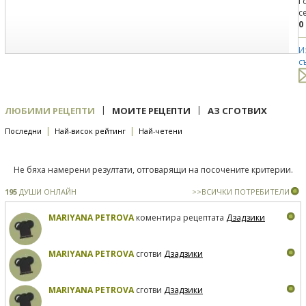
Г
с
0
И
с
|
|
ЛЮБИМИ РЕЦЕПТИ
МОИТЕ РЕЦЕПТИ
АЗ СГОТВИХ
|
|
Последни
Най-висок рейтинг
Най-четени
Не бяха намерени резултати, отговарящи на посочените критерии.
195
ДУШИ ОНЛАЙН
>>ВСИЧКИ ПОТРЕБИТЕЛИ
MARIYANA PETROVA
коментира рецептата
Дзадзики
MARIYANA PETROVA
сготви
Дзадзики
MARIYANA PETROVA
сготви
Дзадзики