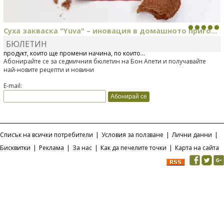
Суха закваска "Yuva" – иновация в домашното приго...
БЮЛЕТИН
Отскоро Лесафр България стартира предлагането на изцяло нов
продукт, който ще промени начина, по който...
Абонирайте се за седмичния бюлетин на Бон Апети и получавайте
най-новите рецепти и новини
E-mail:
Списък на всички потребители
|
Условия за ползване
|
Лични данни
|
Бисквитки
|
Реклама
|
За нас
|
Как да печелите точки
|
Карта на сайта