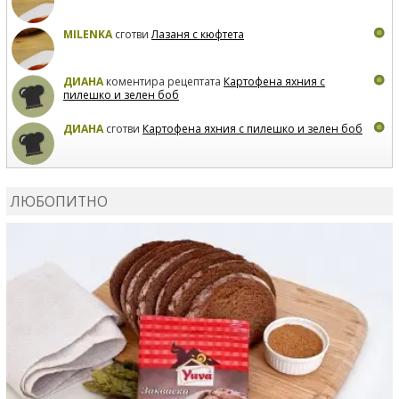
MILENKA
сготви
Лазаня с кюфтета
ДИАНА
коментира рецептата
Картофена яхния с
пилешко и зелен боб
ДИАНА
сготви
Картофена яхния с пилешко и зелен боб
MARIYANA PETROVA
коментира рецептата
Дзадзики
ЛЮБОПИТНО
MARIYANA PETROVA
сготви
Дзадзики