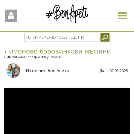
Toggle
navigat
Лимоново-боровинкови мъфини
Симпатични сладки изкушения
Източник:
Бон Апети
Дата:
02.03.2025