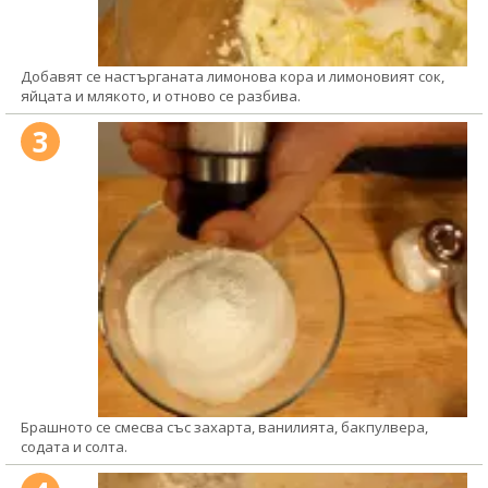
Добавят се настърганата лимонова кора и лимоновият сок,
яйцата и млякото, и отново се разбива.
3
Брашното се смесва със захарта, ванилията, бакпулвера,
содата и солта.