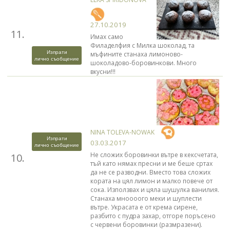
27.10.2019
11.
Имах само
Филаделфия с Милка шоколад, та
Изпрати
мъфините станаха лимоново-
лично съобщение
шоколадово-боровинкови. Много
вкусни!!!
NINA TOLEVA-NOWAK
Изпрати
03.03.2017
лично съобщение
Не сложих боровинки вътре в кексчетата,
10.
тъй като нямах пресни и ме беше сртах
да не се разводни. Вместо това сложих
кората на цял лимон и малко повече от
сока. Използвах и цяла шушулка ванилия.
Станаха мноооого меки и шуплести
вътре. Украсата е от крема сирене,
разбито с пудра захар, отгоре поръсено
с червени боровинки (размразени).