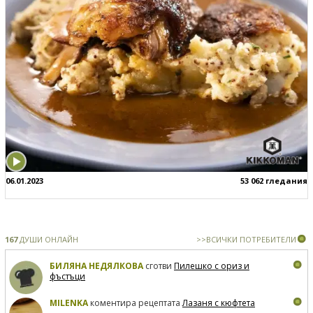
06.01.2023
53 062 гледания
167
ДУШИ ОНЛАЙН
>>ВСИЧКИ ПОТРЕБИТЕЛИ
БИЛЯНА НЕДЯЛКОВА
сготви
Пилешко с ориз и
фъстъци
MILENKA
коментира рецептата
Лазаня с кюфтета