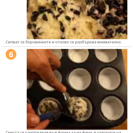
Сипват се боровинките и отново се разбърква внимателно.
6
Сместа се разпределя във форма за мъфини, в отворите на