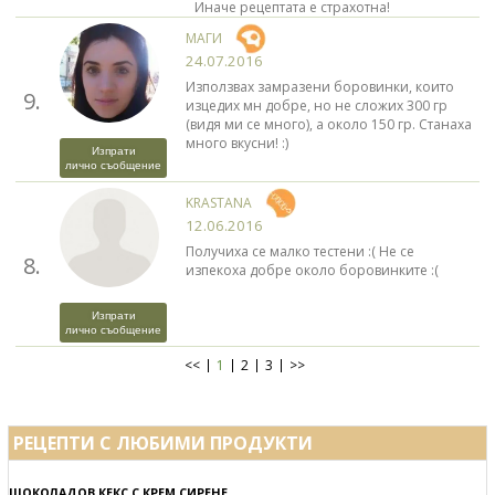
Иначе рецептата е страхотна!
МАГИ
24.07.2016
Използвах замразени боровинки, които
9.
изцедих мн добре, но не сложих 300 гр
(видя ми се много), а около 150 гр. Станаха
много вкусни! :)
Изпрати
лично съобщение
KRASTANA
12.06.2016
Получиха се малко тестени :( Не се
8.
изпекоха добре около боровинките :(
Изпрати
лично съобщение
<<
1
2
3
>>
РЕЦЕПТИ С ЛЮБИМИ ПРОДУКТИ
ШОКОЛАДОВ КЕКС С КРЕМ СИРЕНЕ