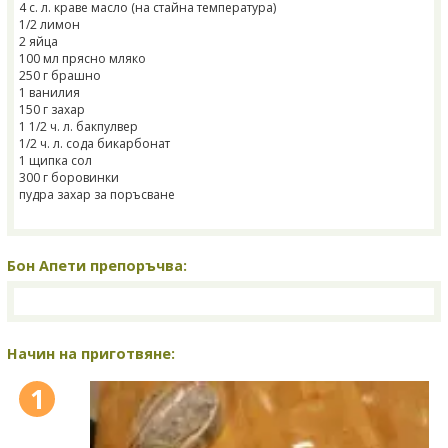
4 с. л. краве масло (на стайна температура)
1/2 лимон
2 яйца
100 мл прясно мляко
250 г брашно
1 ванилия
150 г захар
1 1/2 ч. л. бакпулвер
1/2 ч. л. сода бикарбонат
1 щипка сол
300 г боровинки
пудра захар за поръсване
Бон Апети препоръчва:
Начин на приготвяне:
1