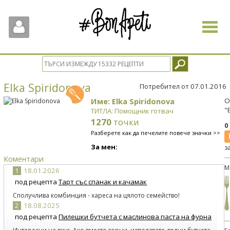
Toggle
navigat
Elka Spiridonova
Потребител от 07.01.2016
Име: Elka Spiridonova
О
"
ТИТЛА: Помощник готвач
1270
точки
0
Разберете как да печелите повече значки >>
За мен:
з
Коментари
М
1
18.01.2026
под рецепта
Тарт със спанак и качамак
Сполучлива комбинция - хареса на цялото семейство!
2
18.08.2025
под рецепта
Пилешки бутчета с маслинова паста на фурна