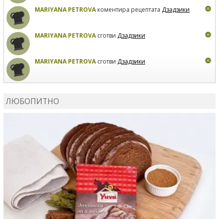
MARIYANA PETROVA
коментира рецептата
Дзадзики
MARIYANA PETROVA
сготви
Дзадзики
MARIYANA PETROVA
сготви
Дзадзики
КАРДАШЕВ
коментира рецептата
Сьомга на фурна
ЛЮБОПИТНО
КАРДАШЕВ
коментира рецептата
Свински ребра с
печени картофи