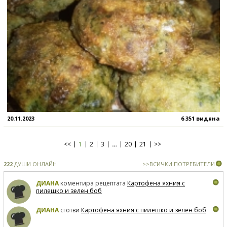
20.11.2023
6 351 видяна
<<
1
2
3
…
20
21
>>
222
ДУШИ ОНЛАЙН
>>ВСИЧКИ ПОТРЕБИТЕЛИ
ДИАНА
коментира рецептата
Картофена яхния с
пилешко и зелен боб
ДИАНА
сготви
Картофена яхния с пилешко и зелен боб