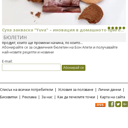
Суха закваска "Yuva" – иновация в домашното приго...
БЮЛЕТИН
Отскоро Лесафр България стартира предлагането на изцяло нов
продукт, който ще промени начина, по който...
Абонирайте се за седмичния бюлетин на Бон Апети и получавайте
най-новите рецепти и новини
E-mail:
Списък на всички потребители
|
Условия за ползване
|
Лични данни
|
Бисквитки
|
Реклама
|
За нас
|
Как да печелите точки
|
Карта на сайта