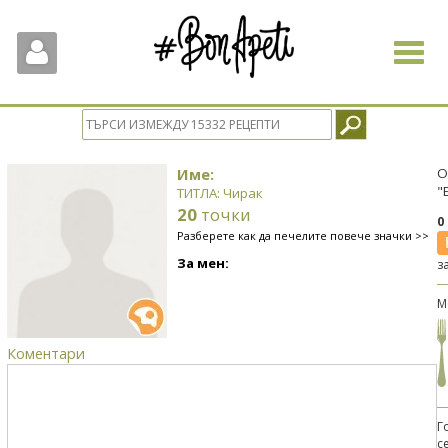
Toggle
navigat
Име:
О
"
ТИТЛА: Чирак
20
точки
0
Разберете как да печелите повече значки >>
За мен:
з
М
Коментари
Г
с