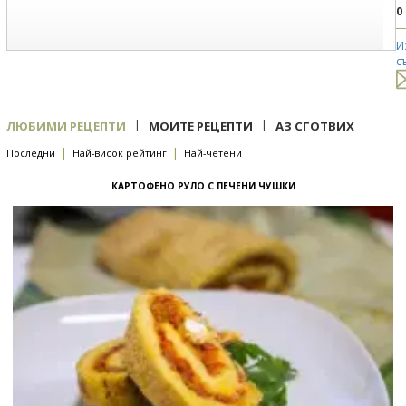
0
И
с
|
|
ЛЮБИМИ РЕЦЕПТИ
МОИТЕ РЕЦЕПТИ
АЗ СГОТВИХ
|
|
Последни
Най-висок рейтинг
Най-четени
КАРТОФЕНО РУЛО С ПЕЧЕНИ ЧУШКИ