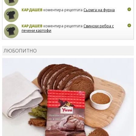
КАРДАШЕВ
коментира рецептата
Сьомга на фурна
КАРДАШЕВ
коментира рецептата
Свински ребра с
печени картофи
ВЛАДИМИРА
сготви
Пилешко с бяло вино и лимон
ЛЮБОПИТНО
MARINA_VITA
коментира рецептата
Киноа със
зеленчуци