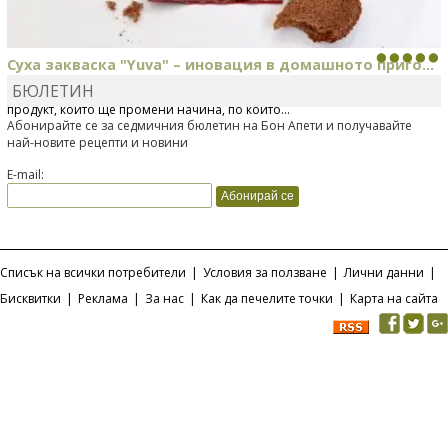
Суха закваска "Yuva" – иновация в домашното приго...
БЮЛЕТИН
Отскоро Лесафр България стартира предлагането на изцяло нов
продукт, който ще промени начина, по който...
Абонирайте се за седмичния бюлетин на Бон Апети и получавайте
най-новите рецепти и новини
E-mail:
Списък на всички потребители
|
Условия за ползване
|
Лични данни
|
Бисквитки
|
Реклама
|
За нас
|
Как да печелите точки
|
Карта на сайта