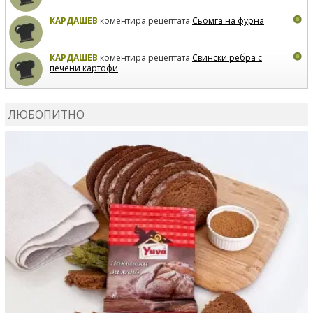
КАРДАШЕВ
коментира рецептата
Сьомга на фурна
КАРДАШЕВ
коментира рецептата
Свински ребра с
печени картофи
ВЛАДИМИРА
сготви
Пилешко с бяло вино и лимон
ЛЮБОПИТНО
MARINA_VITA
коментира рецептата
Киноа със
зеленчуци