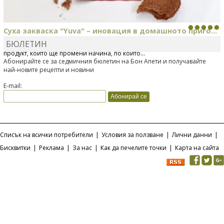
Суха закваска "Yuva" – иновация в домашното приго...
БЮЛЕТИН
Отскоро Лесафр България стартира предлагането на изцяло нов
продукт, който ще промени начина, по който...
Абонирайте се за седмичния бюлетин на Бон Апети и получавайте
най-новите рецепти и новини
E-mail:
Списък на всички потребители
|
Условия за ползване
|
Лични данни
|
Бисквитки
|
Реклама
|
За нас
|
Как да печелите точки
|
Карта на сайта