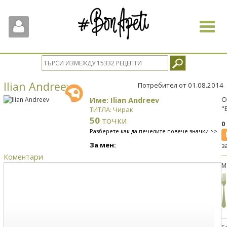
Toggle
navigat
Ilian Andreev
Потребител от 01.08.2014
Име: Ilian Andreev
О
"
ТИТЛА: Чирак
50
точки
0
Разберете как да печелите повече значки >>
За мен:
з
Коментари
М