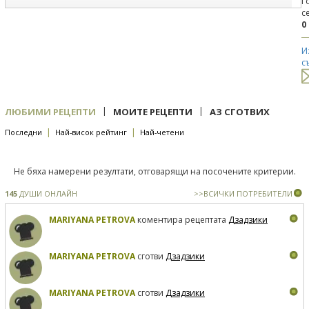
Г
с
0
И
с
|
|
ЛЮБИМИ РЕЦЕПТИ
МОИТЕ РЕЦЕПТИ
АЗ СГОТВИХ
|
|
Последни
Най-висок рейтинг
Най-четени
Не бяха намерени резултати, отговарящи на посочените критерии.
145
ДУШИ ОНЛАЙН
>>ВСИЧКИ ПОТРЕБИТЕЛИ
MARIYANA PETROVA
коментира рецептата
Дзадзики
MARIYANA PETROVA
сготви
Дзадзики
MARIYANA PETROVA
сготви
Дзадзики