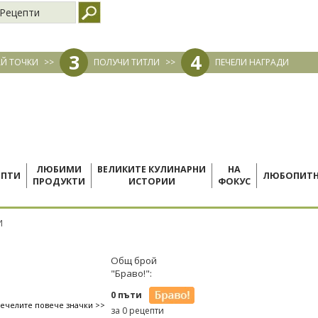
Рецепти
3
4
Й ТОЧКИ
>>
ПОЛУЧИ ТИТЛИ
>>
ПЕЧЕЛИ НАГРАДИ
ЛЮБИМИ
ВЕЛИКИТЕ КУЛИНАРНИ
НА
ЕПТИ
ЛЮБОПИТ
ПРОДУКТИ
ИСТОРИИ
ФОКУС
И
Общ брой
"Браво!":
0 пъти
печелите повече значки >>
за 0 рецепти