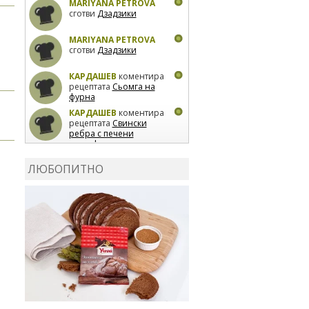
MARIYANA PETROVA
сготви
Дзадзики
MARIYANA PETROVA
сготви
Дзадзики
КАРДАШЕВ
коментира
рецептата
Сьомга на
фурна
КАРДАШЕВ
коментира
рецептата
Свински
ребра с печени
картофи
ВЛАДИМИРА
сготви
Пилешко с бяло вино и
ЛЮБОПИТНО
лимон
MARINA_VITA
коментира рецептата
Киноа със зеленчуци