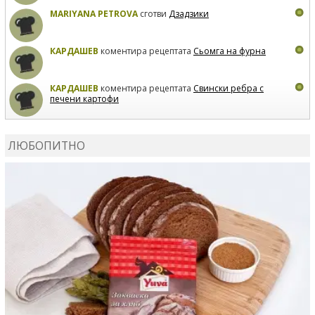
MARIYANA PETROVA
сготви
Дзадзики
КАРДАШЕВ
коментира рецептата
Сьомга на фурна
КАРДАШЕВ
коментира рецептата
Свински ребра с
печени картофи
ВЛАДИМИРА
сготви
Пилешко с бяло вино и лимон
ЛЮБОПИТНО
MARINA_VITA
коментира рецептата
Киноа със
зеленчуци