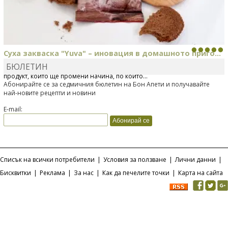
Суха закваска "Yuva" – иновация в домашното приго...
БЮЛЕТИН
Отскоро Лесафр България стартира предлагането на изцяло нов
продукт, който ще промени начина, по който...
Абонирайте се за седмичния бюлетин на Бон Апети и получавайте
най-новите рецепти и новини
E-mail:
Списък на всички потребители
|
Условия за ползване
|
Лични данни
|
Бисквитки
|
Реклама
|
За нас
|
Как да печелите точки
|
Карта на сайта