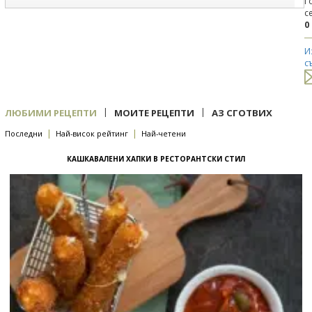
Г
с
0
И
с
|
|
ЛЮБИМИ РЕЦЕПТИ
МОИТЕ РЕЦЕПТИ
АЗ СГОТВИХ
|
|
Последни
Най-висок рейтинг
Най-четени
КАШКАВАЛЕНИ ХАПКИ В РЕСТОРАНТСКИ СТИЛ