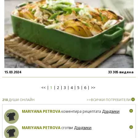
15.03.2024
33 305 видяна
<<
1
2
3
4
5
6
>>
218
ДУШИ ОНЛАЙН
>>ВСИЧКИ ПОТРЕБИТЕЛИ
MARIYANA PETROVA
коментира рецептата
Дзадзики
MARIYANA PETROVA
сготви
Дзадзики