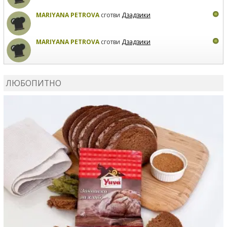
MARIYANA PETROVA
сготви
Дзадзики
MARIYANA PETROVA
сготви
Дзадзики
КАРДАШЕВ
коментира рецептата
Сьомга на фурна
ЛЮБОПИТНО
КАРДАШЕВ
коментира рецептата
Свински ребра с
печени картофи