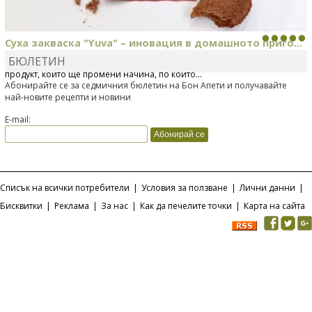
Суха закваска "Yuva" – иновация в домашното приго...
БЮЛЕТИН
Отскоро Лесафр България стартира предлагането на изцяло нов
продукт, който ще промени начина, по който...
Абонирайте се за седмичния бюлетин на Бон Апети и получавайте
най-новите рецепти и новини
E-mail:
Списък на всички потребители
|
Условия за ползване
|
Лични данни
|
Бисквитки
|
Реклама
|
За нас
|
Как да печелите точки
|
Карта на сайта