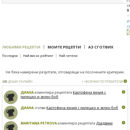
Г
с
0
И
с
|
|
ЛЮБИМИ РЕЦЕПТИ
МОИТЕ РЕЦЕПТИ
АЗ СГОТВИХ
|
|
Последни
Най-висок рейтинг
Най-четени
Не бяха намерени резултати, отговарящи на посочените критерии.
205
ДУШИ ОНЛАЙН
>>ВСИЧКИ ПОТРЕБИТЕЛИ
ДИАНА
коментира рецептата
Картофена яхния с
пилешко и зелен боб
ДИАНА
сготви
Картофена яхния с пилешко и зелен боб
MARIYANA PETROVA
коментира рецептата
Дзадзики