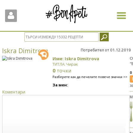
Toggle
navigat
Iskra Dimitrova
Потребител от 01.12.2019
Име: Iskra Dimitrova
О
"
ТИТЛА: Чирак
0
точки
0
Разберете как да печелите повече значки >>
За мен:
з
Коментари
М